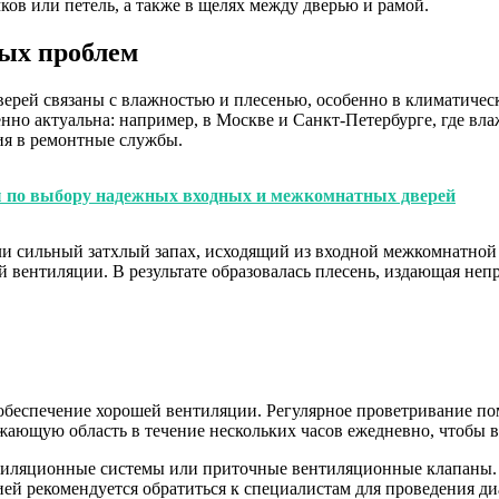
ков или петель, а также в щелях между дверью и рамой.
ых проблем
дверей связаны с влажностью и плесенью, особенно в климатиче
нно актуальна: например, в Москве и Санкт-Петербурге, где вла
ия в ремонтные службы.
ы по выбору надежных входных и межкомнатных дверей
и сильный затхлый запах, исходящий из входной межкомнатной 
й вентиляции. В результате образовалась плесень, издающая неп
 обеспечение хорошей вентиляции. Регулярное проветривание п
ающую область в течение нескольких часов ежедневно, чтобы во
нтиляционные системы или приточные вентиляционные клапаны.
цией рекомендуется обратиться к специалистам для проведения 