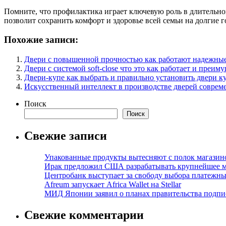
Помните, что профилактика играет ключевую роль в длительно
позволит сохранить комфорт и здоровье всей семьи на долгие г
Похожие записи:
Двери с повышенной прочностью как работают надежные
Двери с системой soft-close что это как работает и преи
Двери-купе как выбрать и правильно установить двери ку
Искусственный интеллект в производстве дверей соврем
Поиск
Поиск
Свежие записи
Упакованные продукты вытесняют с полок магазино
Ирак предложил США разрабатывать крупнейшее 
Центробанк выступает за свободу выбора платежны
Afreum запускает Africa Wallet на Stellar
МИД Японии заявил о планах правительства подпи
Свежие комментарии