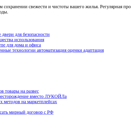
м сохранении свежести и чистоты вашего жилья. Регулярная пр
оды.
 двери для безопасности
мущества использования
пе для дома и офиса
енные технологии автоматизация оценки адаптация
в товары на развес
месторождение вместо ЛУКОЙЛа
х методов на маркетплейсах
сать мирный договор с РФ