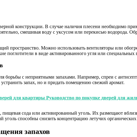
дверной конструкции. В случае наличия плесени необходимо пр
ятельно, смешивая воду с уксусом или перекисью водорода. Обр
щий пространство. Можно использовать вентиляторы или обогре
кие поглотители в виде активированного угля или специальных 
в
ля борьбы с неприятными запахами. Например, спреи с антисеп
 устранить запах, но и придать помещению свежий аромат.
верей для квартиры Руководство по покупке дверей для жил
б, пищевая сода или активированный уголь. Их размещают вбли
ый уголь способны снизить концентрацию летучих органических 
щения запахов