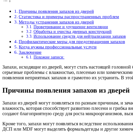
Причины появления запахов из дверей
Статистика и примеры распространенных проблем
Методы устранения запахов из дверей
Проветривание и улучшение вентиляции
Обработка и очистка дверных конструкций
Использование средств для нейтрализации запахов
Профилактические меры для предотвращения запахов
Когда нужны профессиональные услуги
Заключение
Похожие записи:
Запахи, исходящие из дверей, могут стать настоящей головной
серьезные проблемы с влажностью, плесенью или химическими 
появления неприятных запахов и грамотно их устранить. В этой
Причины появления запахов из дверей
Запахи из дверей могут появляться по разным причинам, и за
влажность, которая способствует развитию плесени и грибка в
создают благоприятную среду для роста микроорганизмов, вы
Кроме того, запахи могут появляться вследствие использовани
ДСП или MDF могут выделять формальдегиды и другие химичес