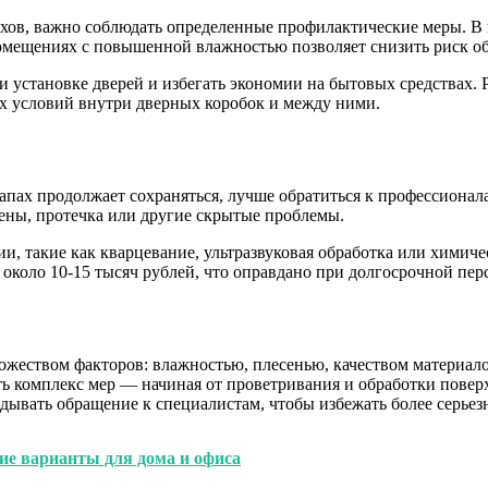
пахов, важно соблюдать определенные профилактические меры. 
омещениях с повышенной влажностью позволяет снизить риск об
и установке дверей и избегать экономии на бытовых средствах.
х условий внутри дверных коробок и между ними.
а запах продолжает сохраняться, лучше обратиться к профессион
тены, протечка или другие скрытые проблемы.
такие как кварцевание, ультразвуковая обработка или химическа
т около 10-15 тысяч рублей, что оправдано при долгосрочной пе
ножеством факторов: влажностью, плесенью, качеством матери
ь комплекс мер — начиная от проветривания и обработки повер
адывать обращение к специалистам, чтобы избежать более серье
ие варианты для дома и офиса