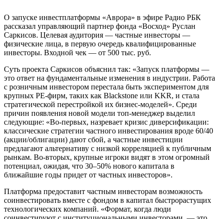
О запуске инвестплатформы «Аврора» в эфире Радио РБК
рассказал управляющий партнер фонда «Восход» Руслан
Саркисов. Целевая аудитория — частные инвесторы —
физические лица, в первую очередь квалифицированные
инвесторы. Входной чек — от 500 тыс. руб.
Суть проекта Саркисов объяснил так: «Запуск платформы —
это ответ на фундаментальные изменения в индустрии. Работа
с розничным инвестором перестала быть экспериментом для
крупных PE-фирм, таких как Blackstone или KKR, и стала
стратегической перестройкой их бизнес-моделей». Среди
причин появления новой модели топ-менеджер выделил
следующие: «Во-первых, назревает кризис диверсификации:
классические стратегии частного инвестирования вроде 60/40
(акции/облигации) дают сбой, а частные инвестиции
предлагают альтернативу с низкой корреляцией к публичным
рынкам. Во-вторых, крупные игроки видят в этом огромный
потенциал, ожидая, что 30–50% нового капитала в
ближайшие годы придет от частных инвесторов».
Платформа предоставит частным инвесторам возможность
соинвестировать вместе с фондом в капитал быстрорастущих
технологических компаний. «Формат, когда люди
соинвестируют с институциональными инвесторами, — это