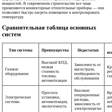
мощностей. В современном строительстве все чаще
применяются конвекторные отопительные приборы — они
позволяют быстро нагреть помещение и контролировать
температуру.
Сравнительная таблица основных
систем
Тип системы
Преимущества
Недостатки
ис
Высокий КПД,
Зависимость от
низкая
Кр
Газовое
магистрали,
стоимость
ре
оборудование
необходимость
топлива,
га
обслуживания
автоматизация
Высокие
Простота
Вр
операционные
Электрические
установки,
до
расходы,
системы
автоматизация,
не
зависимость от
экологичность
жи
электроэнергии