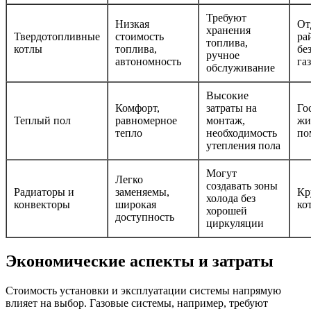
Требуют
Низкая
От
хранения
Твердотопливные
стоимость
ра
топлива,
котлы
топлива,
бе
ручное
автономность
га
обслуживание
Высокие
Комфорт,
затраты на
Го
Теплый пол
равномерное
монтаж,
жи
тепло
необходимость
по
утепления пола
Могут
Легко
создавать зоны
Радиаторы и
заменяемы,
Кр
холода без
конвекторы
широкая
ко
хорошей
доступность
циркуляции
Экономические аспекты и затраты
Стоимость установки и эксплуатации системы напрямую
влияет на выбор. Газовые системы, например, требуют