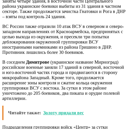
заняты четыре здания, в восточной части Центрального
района украинские боевики выбиты из 31 здания в частном
секторе. Также продолжается зачистка Гнатовки и Рога в ДНР
– взяты под контроль 24 здания.
ВС России также отразили 10 атак ВСУ в северном и северо-
западном направлениях от Красноармейска, предпринятых с
целью выхода из окружения, и пресекли три попытки
деблокирования окруженной группировки ВСУ
иностранными наемниками из района Гришино в ДНР.
Противник лишились более 30 боевиков.
В соседнем
Димитрове
(украинское название Мирноград)
российские военные заняли 17 зданий в северной, восточной
и юго-восточной частях города и продвигаются в сторону
микрорайона Западный. Кроме того, продолжается
расширение зоны контроля и сжатие кольца окружения
группировки ВСУ с востока. За сутки в этом районе
уничтожено до 205 боевиков, два пикапа и орудие полевой
артиллерии.
Читайте также:
Золоту придали вес
Подразделения группировки войск «Центр» за сутки