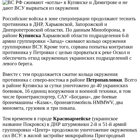
Российские войска в зоне спецоперации продолжают теснить
противника в ДНР, Харьковской, Запорожской и
Днепропетровской областях. По данным Минобороны, в
районе
Купянска
Харьковской области подразделения 6-й
армии группировки «Запад» сжимают кольцо окружения
группировки ВСУ. Кроме того, сорвана попытка контратаки
противника у Петровки с целью прорваться к реке Оскол и
обеспечить отход окруженных украинских подразделений с
левого берега.
Вместе с тем продолжается сжатие кольца окружения
противника с северо-востока в районе
Петропавловки
. Всего
в районе Купянска за сутки уничтожено до 40 украинских
боевиков, 16 единиц вооружения и военной техники, в том
числе бронетранспортер, САУ «Богдана», две боевые
бронемашины «Казак», бронеавтомобиль HMMWV, два
миномета, грузовик и три пикапа.
Тем временем в городе
Красноармейске
(украинское
название Покровск) в ДНР штурмовики 2-й и 51-й армий
группировки «Центр» продолжили уничтожение окруженных
сил ВСУ: в жилой застройке микрорайона Пригородный