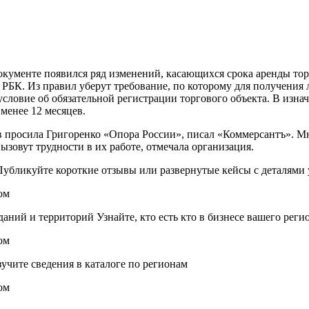
кументе появился ряд изменений, касающихся срока аренды тор
 РБК. Из правил уберут требование, по которому для получени
о условие об обязательной регистрации торгового объекта. В изн
 менее 12 месяцев.
ов просила Григоренко «Опора России», писал «Коммерсантъ». 
ызовут трудности в их работе, отмечала организация.
бликуйте короткие отзывы или развернутые кейсы с деталями 
ий и территорий Узнайте, кто есть кто в бизнесе вашего реги
чите сведения в каталоге по регионам