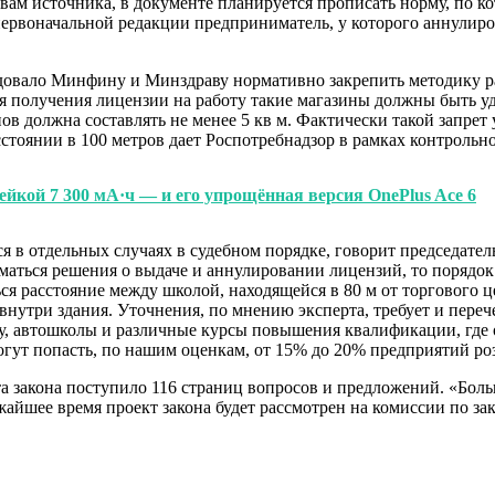
вам источника, в документе планируется прописать норму, по 
В первоначальной редакции предприниматель, у которого аннули
ндовало Минфину и Минздраву нормативно закрепить методику р
я получения лицензии на работу такие магазины должны быть у
ов должна составлять не менее 5 кв м. Фактически такой запрет 
стоянии в 100 метров дает Роспотребнадзор в рамках контрольн
ейкой 7 300 мА·ч — и его упрощённая версия OnePlus Ace 6
ался в отдельных случаях в судебном порядке, говорит председа
маться решения о выдаче и аннулировании лицензий, то порядок
ься расстояние между школой, находящейся в 80 м от торгового 
внутри здания. Уточнения, по мнению эксперта, требует и пере
еру, автошколы и различные курсы повышения квалификации, гд
могут попасть, по нашим оценкам, от 15% до 20% предприятий р
та закона поступило 116 страниц вопросов и предложений. «Бо
жайшее время проект закона будет рассмотрен на комиссии по за