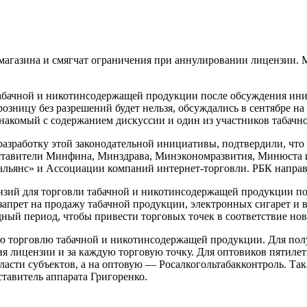
о магазина и смягчат ограничения при аннулировании лицензии.
абачной и никотинсодержащей продукции после обсуждения ини
и розницу без разрешений будет нельзя, обсуждались в сентябре
накомый с содержанием дискуссии и один из участников табачн
азработку этой законодательной инициативы, подтвердили, что 
едставители Минфина, Минздрава, Минэкономразвития, Минюста 
альянс» и Ассоциации компаний интернет-торговли. РБК направ
зий для торговли табачной и никотинсодержащей продукции по
прет на продажу табачной продукции, электронных сигарет и вей
ходный период, чтобы привести торговых точек в соответствие но
ую торговлю табачной и никотинсодержащей продукции. Для пол
ия лицензии и за каждую торговую точку. Для оптовиков пятилет
асти субъектов, а на оптовую — Росалкогольтабакконтроль. Так
тавитель аппарата Григоренко.