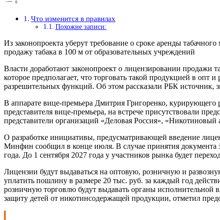
Что изменится в правилах
Похожие записи:
Из законопроекта уберут требование о сроке аренды табачног
продажу табака в 100 м от образовательных учреждений
Власти доработают законопроект о лицензировании продажи т
которое предполагает, что торговать такой продукцией в опт 
разрешительных функций. Об этом рассказали РБК источник, з
В аппарате вице-премьера Дмитрия Григоренко, курирующего р
представителя вице-премьера, на встрече присутствовали пр
представители организаций «Деловая Россия», «Никотиновый 
О разработке инициативы, предусматривающей введение лицен
Минфин сообщил в конце июля. В случае принятия документа за
года. До 1 сентября 2027 года у участников рынка будет пере
Лицензии будут выдаваться на оптовую, розничную и развозн
уплатить пошлину в размере 20 тыс. руб. за каждый год действ
розничную торговлю будут выдавать органы исполнительной вл
защиту детей от никотинсодержащей продукции, отметил предс