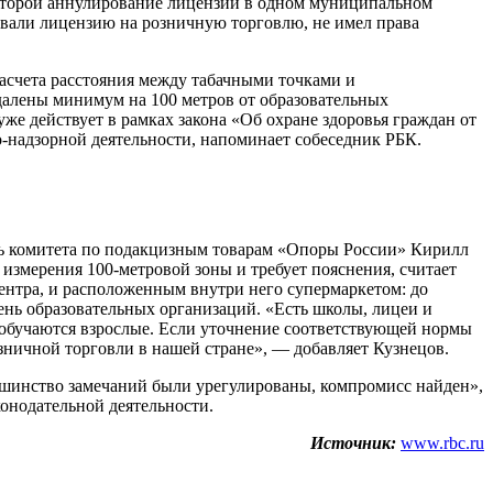
которой аннулирование лицензии в одном муниципальном
ровали лицензию на розничную торговлю, не имел права
асчета расстояния между табачными точками и
далены минимум на 100 метров от образовательных
уже действует в рамках закона «Об охране здоровья граждан от
о-надзорной деятельности, напоминает собеседник РБК.
тель комитета по подакцизным товарам «Опоры России» Кирилл
 измерения 100-метровой зоны и требует пояснения, считает
центра, и расположенным внутри него супермаркетом: до
чень образовательных организаций. «Есть школы, лицеи и
е обучаются взрослые. Если уточнение соответствующей нормы
озничной торговли в нашей стране», — добавляет Кузнецов.
льшинство замечаний были урегулированы, компромисс найден»,
конодательной деятельности.
Источник:
www.rbc.ru