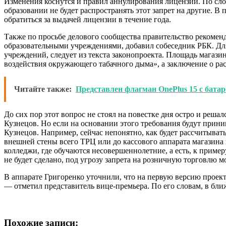
Изменения коснутся и правил аннулирования лицензий. По сло
образовании не будет распространять этот запрет на другие. 
обратиться за выдачей лицензии в течение года.
Также по просьбе делового сообщества правительство рекоме
образовательными учреждениями, добавил собеседник РБК. Дл
учреждений, следует из текста законопроекта. Площадь магазин
воздействия окружающего табачного дыма», а заключение о рас
Читайте также:
Представлен флагман OnePlus 15 с батар
До сих пор этот вопрос не стоял на повестке дня остро и реш
Кузнецов. Но если на основании этого требования будут прини
Кузнецов. Например, сейчас непонятно, как будет рассчитыват
внешней стены всего ТРЦ или до кассового аппарата магазина 
колледжи, где обучаются несовершеннолетние, а есть, к прим
не будет сделано, под угрозу запрета на розничную торговлю 
В аппарате Григоренко уточнили, что на первую версию проек
— отметил представитель вице-премьера. По его словам, в бли
Похожие записи: