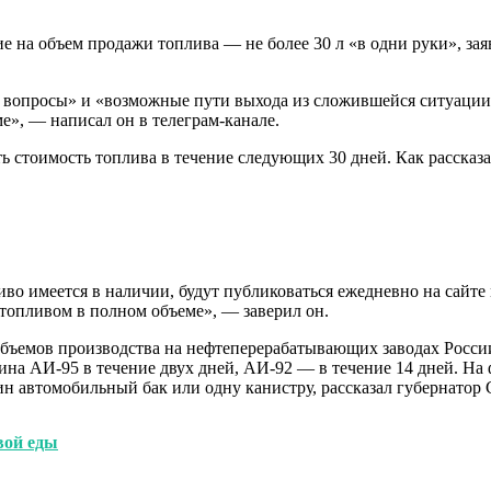
 на объем продажи топлива — не более 30 л «в одни руки», зая
 вопросы» и «возможные пути выхода из сложившейся ситуации
е», — написал он в телеграм-канале.
ть стоимость топлива в течение следующих 30 дней. Как расска
иво имеется в наличии, будут публиковаться ежедневно на сайт
топливом в полном объеме», — заверил он.
бъемов производства на нефтеперерабатывающих заводах России, 
а АИ-95 в течение двух дней, АИ-92 — в течение 14 дней. На 
дин автомобильный бак или одну канистру, рассказал губернатор
вой еды