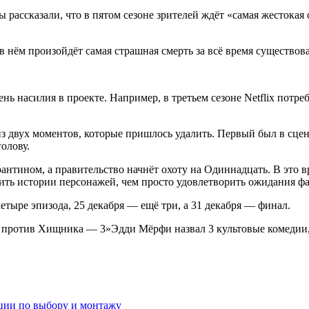
рассказали, что в пятом сезоне зрителей ждёт «самая жестокая 
в нём произойдёт самая страшная смерть за всё время существов
нь насилия в проекте. Например, в третьем сезоне Netflix потре
 из двух моментов, которые пришлось удалить. Первый был в сце
голову.
нтином, а правительство начнёт охоту на Одиннадцать. В это вр
ить истории персонажей, чем просто удовлетворить ожидания фа
етыре эпизода, 25 декабря — ещё три, а 31 декабря — финал.
против Хищника — 3»Эдди Мёрфи назвал 3 культовые комедии, 
ции по выбору и монтажу