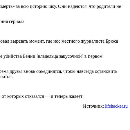
смерть» за всю историю шоу. Они надеются, что родители не
ания сериала.
бовал вырезать момент, где нос местного журналиста Брюса
не убийства Бенни [владельца закусочной] в первом
емя друзья вновь объединятся, чтобы навсегда остановить
натов.
от которых отказался — и теперь жалеет
Источник:
lifehacker.ru