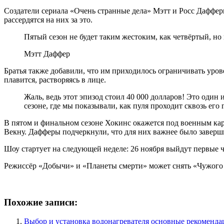
Создатели сериала «Очень странные дела» Мэтт и Росс Дафферы 
рассердятся на них за это.
Пятый сезон не будет таким жестоким, как четвёртый, но 
Мэтт Даффер
Братья также добавили, что им приходилось ограничивать урове
плавится, растворяясь в лице.
Жаль, ведь этот эпизод стоил 40 000 долларов! Это один
сезоне, где мы показывали, как пуля проходит сквозь его 
В пятом и финальном сезоне Хокинс окажется под военным кара
Векну. Дафферы подчеркнули, что для них важнее было заверш
Шоу стартует на следующей неделе: 26 ноября выйдут первые ч
Режиссёр «Добычи» и «Планеты смерти» может снять «Чужого 
Похожие записи:
Выбор и установка водонагревателя основные рекоменда