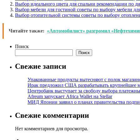
Выбор идеального цвета для спальни рекомендации по ди
Выбор мебели для гостиной советы по выбору мебели дл
Выбор отопительной системы советы по выбору отоплени
Читайте также:
«Автомобилист» разгромил «Нефтехими
Поиск
Поиск
Свежие записи
Упакованные продукты вытесняют с полок магазино
Ирак предложил США разрабатывать крупнейшее 
Центробанк выступает за свободу выбора платежны
Afreum запускает Africa Wallet на Stellar
МИД Японии заявил о планах правительства подпи
Свежие комментарии
Нет комментариев для просмотра.