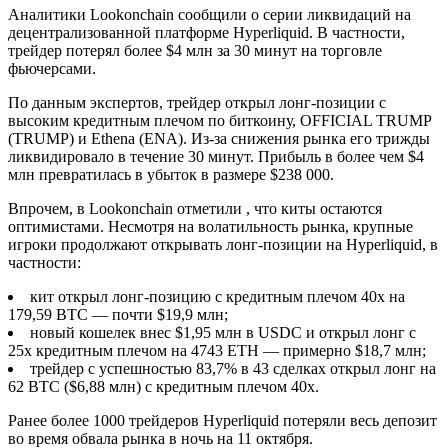
Аналитики Lookonchain сообщили о серии ликвидаций на
децентрализованной платформе Hyperliquid. В частности,
трейдер потерял более $4 млн за 30 минут на торговле
фьючерсами.
По данным экспертов, трейдер открыл лонг-позиции с
высоким кредитным плечом по биткоину, OFFICIAL TRUMP
(TRUMP) и Ethena (ENA). Из-за снижения рынка его трижды
ликвидировало в течение 30 минут. Прибыль в более чем $4
млн превратилась в убыток в размере $238 000.
Впрочем, в Lookonchain отметили , что киты остаются
оптимистами. Несмотря на волатильность рынка, крупные
игроки продолжают открывать лонг-позиции на Hyperliquid, в
частности:
кит открыл лонг-позицию с кредитным плечом 40x на
179,59 BTC — почти $19,9 млн;
новый кошелек внес $1,95 млн в USDC и открыл лонг с
25x кредитным плечом на 4743 ETH — примерно $18,7 млн;
трейдер с успешностью 83,7% в 43 сделках открыл лонг на
62 BTC ($6,88 млн) с кредитным плечом 40x.
Ранее более 1000 трейдеров Hyperliquid потеряли весь депозит
во время обвала рынка в ночь на 11 октября.