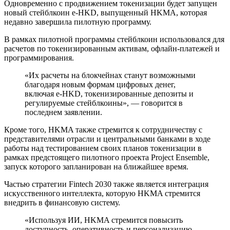
Одновременно с продвижением токенизации будет запущен
новый стейблкоин e-HKD, выпущенный HKMA, которая
недавно завершила пилотную программу.
В рамках пилотной программы стейблкоин использовался для
расчетов по токенизированным активам, офлайн-платежей и
программирования.
«Их расчеты на блокчейнах станут возможными
благодаря новым формам цифровых денег,
включая e-HKD, токенизированные депозиты и
регулируемые стейблкоины», — говорится в
последнем заявлении.
Кроме того, HKMA также стремится к сотрудничеству с
представителями отрасли и центральными банками в ходе
работы над тестированием своих планов токенизации в
рамках предстоящего пилотного проекта Project Ensemble,
запуск которого запланирован на ближайшее время.
Частью стратегии Fintech 2030 также является интеграция
искусственного интеллекта, которую HKMA стремится
внедрить в финансовую систему.
«Используя ИИ, HKMA стремится повысить
доступность, оперативность и персонализацию