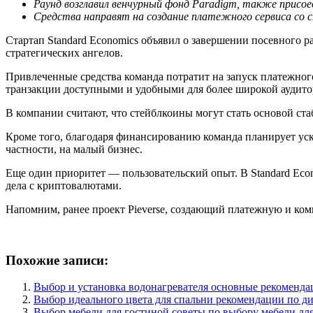
Раунд возглавил венчурный фонд Paradigm, также присое
Средства направят на создание платежного сервиса со с
Стартап Standard Economics объявил о завершении посевного р
стратегических ангелов.
Привлеченные средства команда потратит на запуск платежног
транзакции доступными и удобными для более широкой аудито
В компании считают, что стейблкоины могут стать основой ст
Кроме того, благодаря финансированию команда планирует уск
частности, на малый бизнес.
Еще один приоритет — пользовательский опыт. В Standard Econ
дела с криптовалютами.
Напомним, ранее проект Pieverse, создающий платежную и ком
Похожие записи:
Выбор и установка водонагревателя основные рекоменда
Выбор идеального цвета для спальни рекомендации по ди
Выбор мебели для гостиной советы по выбору мебели дл