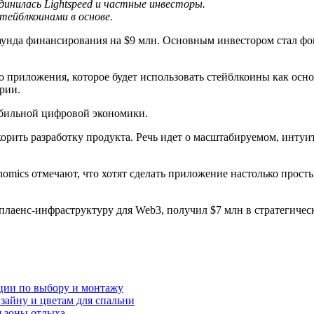
динилась Lightspeed и частные инвесторы.
тейблкоинами в основе.
аунда финансирования на $9 млн. Основным инвестором стал фонд
о приложения, которое будет использовать стейблкоины как осн
рии.
абильной цифровой экономики.
орить разработку продукта. Речь идет о масштабируемом, инту
omics отмечают, что хотят сделать приложение настолько просты
плаенс-инфраструктуру для Web3, получил $7 млн в стратегичес
ции по выбору и монтажу
зайну и цветам для спальни
я зоны отдыха