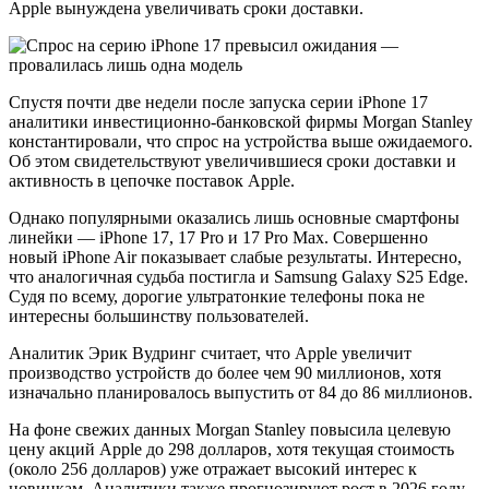
Apple вынуждена увеличивать сроки доставки.
Спустя почти две недели после запуска серии iPhone 17
аналитики инвестиционно-банковской фирмы Morgan Stanley
константировали, что спрос на устройства выше ожидаемого.
Об этом свидетельствуют увеличившиеся сроки доставки и
активность в цепочке поставок Apple.
Однако популярными оказались лишь основные смартфоны
линейки — iPhone 17, 17 Pro и 17 Pro Max. Совершенно
новый iPhone Air показывает слабые результаты. Интересно,
что аналогичная судьба постигла и Samsung Galaxy S25 Edge.
Судя по всему, дорогие ультратонкие телефоны пока не
интересны большинству пользователей.
Аналитик Эрик Вудринг считает, что Apple увеличит
производство устройств до более чем 90 миллионов, хотя
изначально планировалось выпустить от 84 до 86 миллионов.
На фоне свежих данных Morgan Stanley повысила целевую
цену акций Apple до 298 долларов, хотя текущая стоимость
(около 256 долларов) уже отражает высокий интерес к
новинкам. Аналитики также прогнозируют рост в 2026 году,