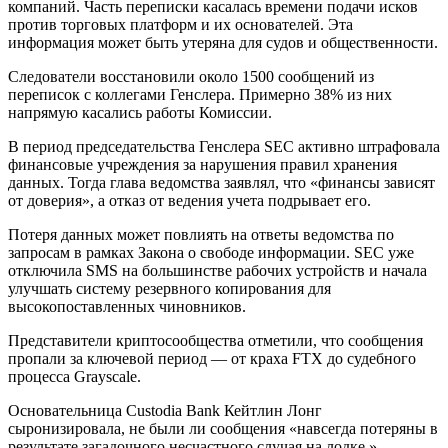
компаний. Часть переписки касалась времени подачи исков
против торговых платформ и их основателей. Эта
информация может быть утеряна для судов и общественности.
Следователи восстановили около 1500 сообщений из
переписок с коллегами Генслера. Примерно 38% из них
напрямую касались работы Комиссии.
В период председательства Генслера SEC активно штрафовала
финансовые учреждения за нарушения правил хранения
данных. Тогда глава ведомства заявлял, что «финансы зависят
от доверия», а отказ от ведения учета подрывает его.
Потеря данных может повлиять на ответы ведомства по
запросам в рамках Закона о свободе информации. SEC уже
отключила SMS на большинстве рабочих устройств и начала
улучшать систему резервного копирования для
высокопоставленных чиновников.
Представители криптосообщества отметили, что сообщения
пропали за ключевой период — от краха FTX до судебного
процесса Grayscale.
Основательница Custodia Bank Кейтлин Лонг
сыронизировала, не были ли сообщения «навсегда потеряны в
результате загадочного несчастного случая на лодке ».