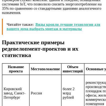
системами IoT, что позволило снизить энергопотребление на
35% по сравнению со стандартными зданиями аналогичного
назначения.
Читайте также:
Виды кровли лучшие технологии для
вашего дома выбрать монтаж и материалы
Практические примеры
редевелопмент-проектов и их
статистика
Название
Объем
Местоположение
Основные 
проекта
инвестиций
реконструк
производст
Кировский
более 2
площадок п
завод, Санкт-
Россия
млрд
офисы, жил
Петербург
рублей
коммерческ
помещения