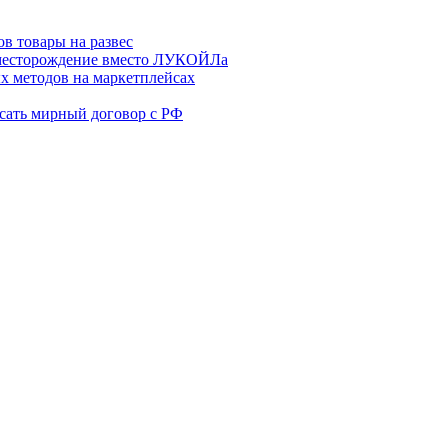
в товары на развес
месторождение вместо ЛУКОЙЛа
х методов на маркетплейсах
сать мирный договор с РФ