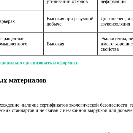
утилизации отходов
деформации
Высокая при разумной
Долговечен, хо
арьерах
добыче
звукоизоляция
 выращенные
Экологичны, ле
ромышленного
Высокая
имеют хорошие
свойства
правильно организовать и оформить
ых материалов
ождение, наличие сертификатов экологической безопасности, т
еских стандартов и не связан с незаконной вырубкой или добыче