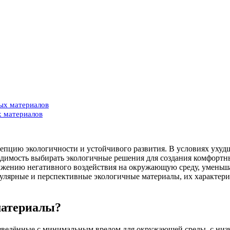
ых материалов
х материалов
епцию экологичности и устойчивого развития. В условиях ухуд
одимость выбирать экологичные решения для создания комфорт
ению негативного воздействия на окружающую среду, уменьшает
улярные и перспективные экологичные материалы, их характерис
материалы?
зведённые с минимальным вредом для окружающей среды, с низ