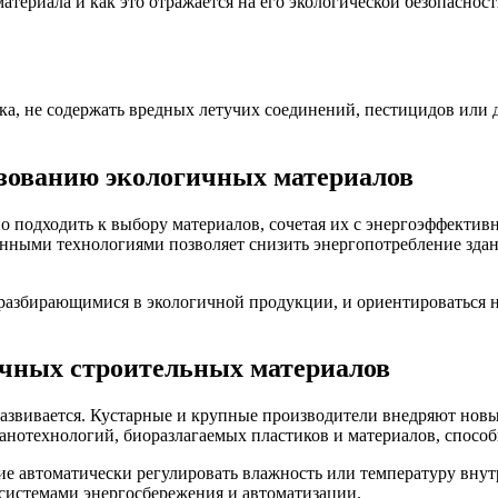
 материала и как это отражается на его экологической безопас
а, не содержать вредных летучих соединений, пестицидов или 
зованию экологичных материалов
 подходить к выбору материалов, сочетая их с энергоэффектив
нными технологиями позволяет снизить энергопотребление здан
разбирающимися в экологичной продукции, и ориентироваться н
ичных строительных материалов
азвивается. Кустарные и крупные производители внедряют новы
анотехнологий, биоразлагаемых пластиков и материалов, способ
е автоматически регулировать влажность или температуру внут
системами энергосбережения и автоматизации.