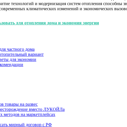
азвитие технологий и модернизация систем отопления способны 
ях современных климатических изменений и экономических вызов
зовать для отопления дома и экономия энергии
ля частного дома
 отопительный вариант
веты для экономии
екомендации
в товары на развес
месторождение вместо ЛУКОЙЛа
х методов на маркетплейсах
сать мирный договор с РФ