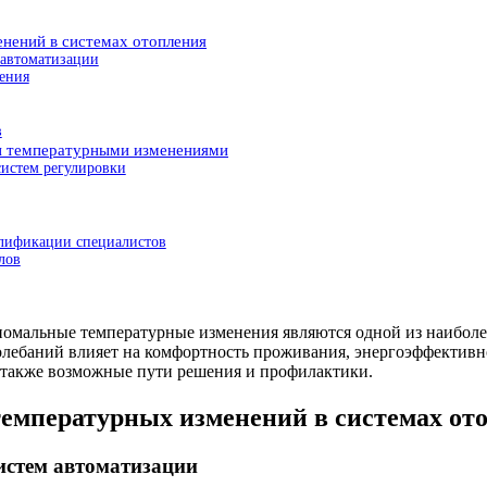
нений в системах отопления
 автоматизации
ения
в
и температурными изменениями
истем регулировки
алификации специалистов
лов
номальные температурные изменения являются одной из наиболее
лебаний влияет на комфортность проживания, энергоэффективно
 также возможные пути решения и профилактики.
мпературных изменений в системах от
истем автоматизации