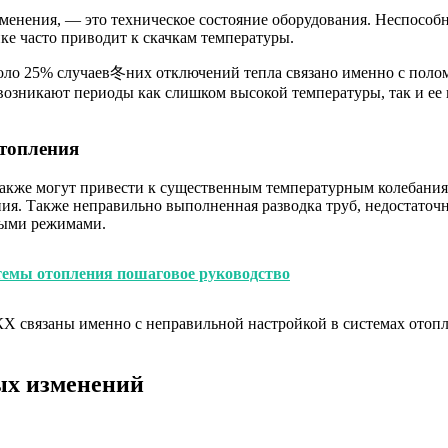
нения, — это техническое состояние оборудования. Неспособнос
ке часто приводит к скачкам температуры.
коло 25% случаев冬них отключений тепла связано именно с пол
возникают периоды как слишком высокой температуры, так и ее 
отопления
акже могут привести к существенным температурным колебания
ия. Также неправильно выполненная разводка труб, недостаточ
ными режимами.
стемы отопления пошаговое руководство
Х связаны именно с неправильной настройкой в системах отопле
ых изменений