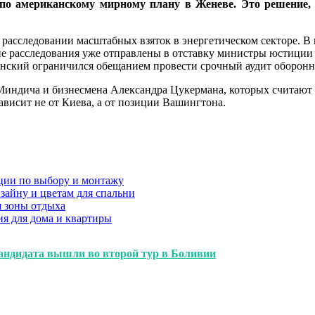
о американскому мирному плану в Женеве. Это решение, к
 расследовании масштабных взяток в энергетическом секторе. В
 расследования уже отправлены в отставку министры юстиции и
енский ограничился обещанием провести срочный аудит оборонн
Миндича и бизнесмена Александра Цукермана, которых считают
ависит не от Киева, а от позиции Вашингтона.
ции по выбору и монтажу
зайну и цветам для спальни
я зоны отдыха
я для дома и квартиры
кандидата вышли во второй тур в Боливии