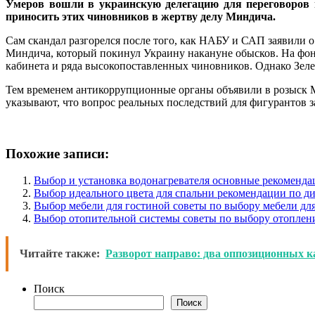
Умеров вошли в украинскую делегацию для переговоров п
приносить этих чиновников в жертву делу Миндича.
Сам скандал разгорелся после того, как НАБУ и САП заявили о
Миндича, который покинул Украину накануне обысков. На фоне
кабинета и ряда высокопоставленных чиновников. Однако Зел
Тем временем антикоррупционные органы объявили в розыск 
указывают, что вопрос реальных последствий для фигурантов з
Похожие записи:
Выбор и установка водонагревателя основные рекоменда
Выбор идеального цвета для спальни рекомендации по ди
Выбор мебели для гостиной советы по выбору мебели дл
Выбор отопительной системы советы по выбору отоплени
Читайте также:
Разворот направо: два оппозиционных 
Поиск
Поиск