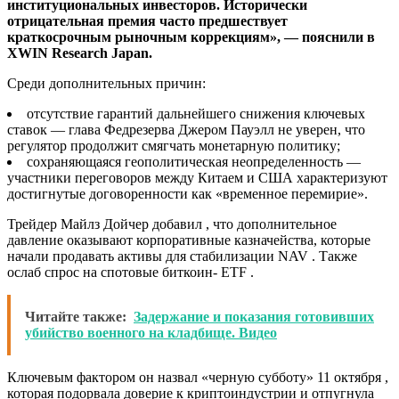
институциональных инвесторов. Исторически
отрицательная премия часто предшествует
краткосрочным рыночным коррекциям», — пояснили в
XWIN Research Japan.
Среди дополнительных причин:
отсутствие гарантий дальнейшего снижения ключевых
ставок — глава Федрезерва Джером Пауэлл не уверен, что
регулятор продолжит смягчать монетарную политику;
сохраняющаяся геополитическая неопределенность —
участники переговоров между Китаем и США характеризуют
достигнутые договоренности как «временное перемирие».
Трейдер Майлз Дойчер добавил , что дополнительное
давление оказывают корпоративные казначейства, которые
начали продавать активы для стабилизации NAV . Также
ослаб спрос на спотовые биткоин- ETF .
Читайте также:
Задержание и показания готовивших
убийство военного на кладбище. Видео
Ключевым фактором он назвал «черную субботу» 11 октября ,
которая подорвала доверие к криптоиндустрии и отпугнула