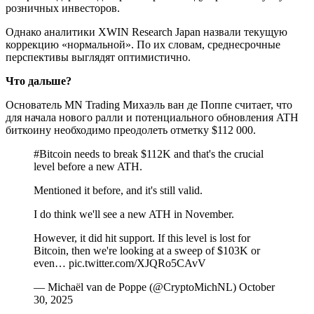
розничных инвесторов.
Однако аналитики XWIN Research Japan назвали текущую
коррекцию «нормальной». По их словам, среднесрочные
перспективы выглядят оптимистично.
Что дальше?
Основатель MN Trading Михаэль ван де Поппе считает, что
для начала нового ралли и потенциального обновления ATH
биткоину необходимо преодолеть отметку $112 000.
#Bitcoin needs to break $112K and that's the crucial
level before a new ATH.
Mentioned it before, and it's still valid.
I do think we'll see a new ATH in November.
However, it did hit support. If this level is lost for
Bitcoin, then we're looking at a sweep of $103K or
even… pic.twitter.com/XJQRo5CAvV
— Michaël van de Poppe (@CryptoMichNL) October
30, 2025