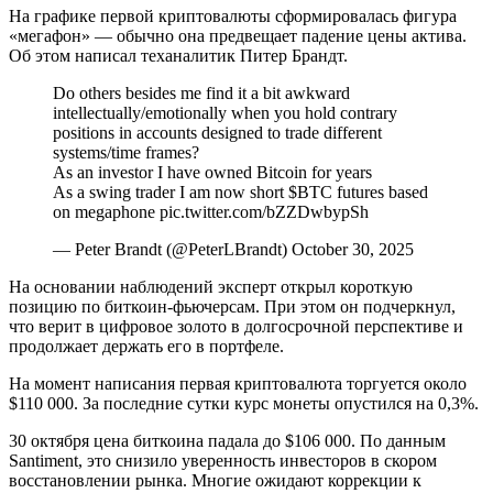
На графике первой криптовалюты сформировалась фигура
«мегафон» — обычно она предвещает падение цены актива.
Об этом написал теханалитик Питер Брандт.
Do others besides me find it a bit awkward
intellectually/emotionally when you hold contrary
positions in accounts designed to trade different
systems/time frames?
As an investor I have owned Bitcoin for years
As a swing trader I am now short $BTC futures based
on megaphone pic.twitter.com/bZZDwbypSh
— Peter Brandt (@PeterLBrandt) October 30, 2025
На основании наблюдений эксперт открыл короткую
позицию по биткоин-фьючерсам. При этом он подчеркнул,
что верит в цифровое золото в долгосрочной перспективе и
продолжает держать его в портфеле.
На момент написания первая криптовалюта торгуется около
$110 000. За последние сутки курс монеты опустился на 0,3%.
30 октября цена биткоина падала до $106 000. По данным
Santiment, это снизило уверенность инвесторов в скором
восстановлении рынка. Многие ожидают коррекции к