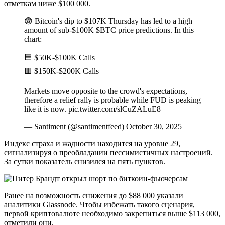
отметкам ниже $100 000.
😨 Bitcoin's dip to $107K Thursday has led to a high
amount of sub-$100K $BTC price predictions. In this
chart:
🟦 $50K-$100K Calls
🟥 $150K-$200K Calls
Markets move opposite to the crowd's expectations,
therefore a relief rally is probable while FUD is peaking
like it is now. pic.twitter.com/slCuZALuE8
— Santiment (@santimentfeed) October 30, 2025
Индекс страха и жадности находится на уровне 29,
сигнализируя о преобладании пессимистичных настроений.
За сутки показатель снизился на пять пунктов.
Ранее на возможность снижения до $88 000 указали
аналитики Glassnode. Чтобы избежать такого сценария,
первой криптовалюте необходимо закрепиться выше $113 000,
отметили они.