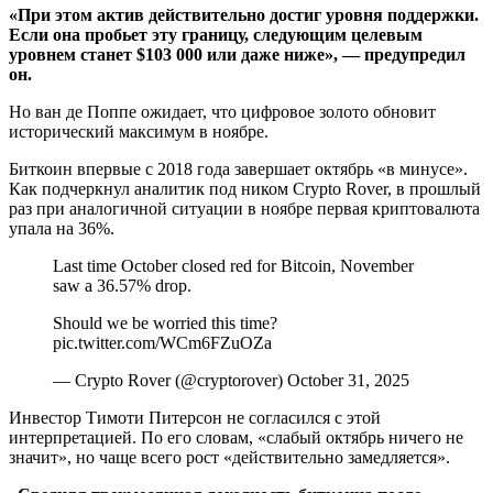
«При этом актив действительно достиг уровня поддержки.
Если она пробьет эту границу, следующим целевым
уровнем станет $103 000 или даже ниже», — предупредил
он.
Но ван де Поппе ожидает, что цифровое золото обновит
исторический максимум в ноябре.
Биткоин впервые с 2018 года завершает октябрь «в минусе».
Как подчеркнул аналитик под ником Crypto Rover, в прошлый
раз при аналогичной ситуации в ноябре первая криптовалюта
упала на 36%.
Last time October closed red for Bitcoin, November
saw a 36.57% drop.
Should we be worried this time?
pic.twitter.com/WCm6FZuOZa
— Crypto Rover (@cryptorover) October 31, 2025
Инвестор Тимоти Питерсон не согласился с этой
интерпретацией. По его словам, «слабый октябрь ничего не
значит», но чаще всего рост «действительно замедляется».