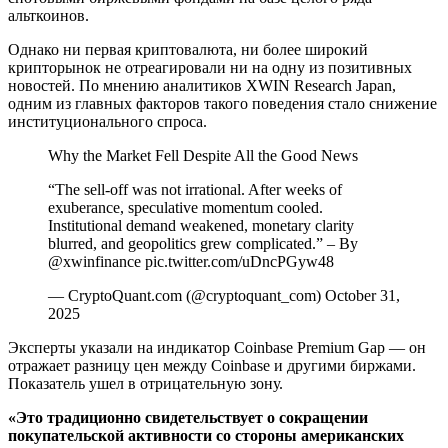
альткоинов.
Однако ни первая криптовалюта, ни более широкий
крипторынок не отреагировали ни на одну из позитивных
новостей. По мнению аналитиков XWIN Research Japan,
одним из главных факторов такого поведения стало снижение
институционального спроса.
Why the Market Fell Despite All the Good News
“The sell-off was not irrational. After weeks of
exuberance, speculative momentum cooled.
Institutional demand weakened, monetary clarity
blurred, and geopolitics grew complicated.” – By
@xwinfinance pic.twitter.com/uDncPGyw48
— CryptoQuant.com (@cryptoquant_com) October 31,
2025
Эксперты указали на индикатор Coinbase Premium Gap — он
отражает разницу цен между Coinbase и другими биржами.
Показатель ушел в отрицательную зону.
«Это традиционно свидетельствует о сокращении
покупательской активности со стороны американских