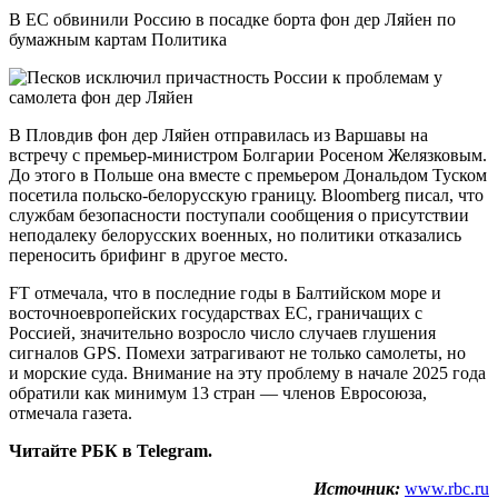
В ЕС обвинили Россию в посадке борта фон дер Ляйен по
бумажным картам Политика
В Пловдив фон дер Ляйен отправилась из Варшавы на
встречу с премьер-министром Болгарии Росеном Желязковым.
До этого в Польше она вместе с премьером Дональдом Туском
посетила польско-белорусскую границу. Bloomberg писал, что
службам безопасности поступали сообщения о присутствии
неподалеку белорусских военных, но политики отказались
переносить брифинг в другое место.
FT отмечала, что в последние годы в Балтийском море и
восточноевропейских государствах ЕС, граничащих с
Россией, значительно возросло число случаев глушения
сигналов GPS. Помехи затрагивают не только самолеты, но
и морские суда. Внимание на эту проблему в начале 2025 года
обратили как минимум 13 стран — членов Евросоюза,
отмечала газета.
Читайте РБК в Telegram.
Источник:
www.rbc.ru