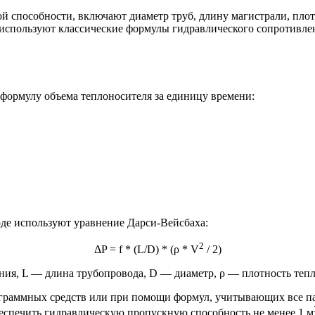
 способности, включают диаметр труб, длину магистрали, плотн
 используют классические формулы гидравлического сопротивле
формулу объема теплоносителя за единицу времени:
оде используют уравнение Дарси-Вейсбаха:
2
ΔP = f * (L/D) * (ρ * V
/ 2)
ния, L — длина трубопровода, D — диаметр, ρ — плотность тепл
ограммных средств или при помощи формул, учитывающих все п
еспечить гидравлическую пропускную способность не менее 1 м