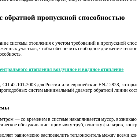
с обратной пропускной способностью
ние системы отопления с учетом требований к пропускной спос
ауженных участков, чтобы обеспечить свободное движение тепл
особность.
ентрального отопления воздушное и водяное отопление
, СП 42-101-2003 для России или европейские EN-12828, котор
ртироподобных систем минимальный диаметр обратной линии сост
темы
метром — со временем в системе накапливается мусор, возника
ическое обслуживание: промывку труб, очистку фильтров, контр
зволяет равномерно распределить теплоноситель между всеми к