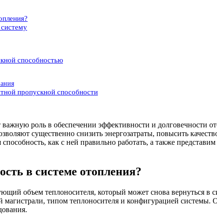
опления?
 систему
скной способностью
вания
атной пропускной способности
ет важную роль в обеспечении эффективности и долговечности 
зволяют существенно снизить энергозатраты, повысить качеств
я способность, как с ней правильно работать, а также представ
ость в системе отопления?
ующий объем теплоносителя, который может снова вернуться в с
й магистрали, типом теплоносителя и конфигурацией системы. 
дования.