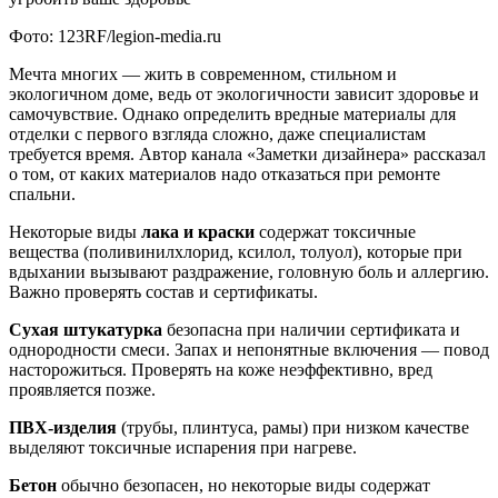
Фото: 123RF/legion-media.ru
Мечта многих — жить в современном, стильном и
экологичном доме, ведь от экологичности зависит здоровье и
самочувствие. Однако определить вредные материалы для
отделки с первого взгляда сложно, даже специалистам
требуется время. Автор канала «Заметки дизайнера» рассказал
о том, от каких материалов надо отказаться при ремонте
спальни.
Некоторые виды
лака и краски
содержат токсичные
вещества (поливинилхлорид, ксилол, толуол), которые при
вдыхании вызывают раздражение, головную боль и аллергию.
Важно проверять состав и сертификаты.
Сухая штукатурка
безопасна при наличии сертификата и
однородности смеси. Запах и непонятные включения — повод
насторожиться. Проверять на коже неэффективно, вред
проявляется позже.
ПВХ-изделия
(трубы, плинтуса, рамы) при низком качестве
выделяют токсичные испарения при нагреве.
Бетон
обычно безопасен, но некоторые виды содержат