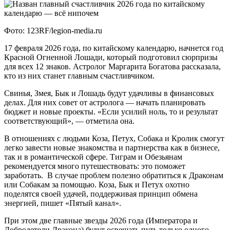
Фото: 123RF/legion-media.ru
17 февраля 2026 года, по китайскому календарю, начнется год
Красной Огненной Лошади, который подготовил сюрпризы
для всех 12 знаков. Астролог Маргарита Богатова рассказала,
кто из них станет главным счастливчиком.
Свинья, Змея, Бык и Лошадь будут удачливы в финансовых
делах. Для них совет от астролога — начать планировать
бюджет и новые проекты. «Если усилий ноль, то и результат
соответствующий», — отметила она.
В отношениях с людьми Коза, Петух, Собака и Кролик смогут
легко завести новые знакомства и партнерства как в бизнесе,
так и в романтической сфере. Тиграм и Обезьянам
рекомендуется много путешествовать: это поможет
заработать. В случае проблем полезно обратиться к Драконам
или Собакам за помощью. Коза, Бык и Петух охотно
поделятся своей удачей, поддерживая принцип обмена
энергией, пишет «Пятый канал».
При этом две главные звезды 2026 года (Императора и
Добродетели Дракона) будут освещать путь только одного