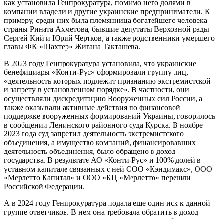
как установила Генпрокуратура, помимо него долями в
компании владели и другие украинские предприниматели. К
примеру, среди них была племянница богатейшего человека
страны Рината Ахметова, бывшие депутаты Верховной рады
Сергей Кий и Юрий Чертков, а также родственники умершего
главы ФК «Шахтер» Жигана Такташева.
В 2023 году Генпрокуратура установила, что украинские
бенефициары «Конти-Рус» сформировали группу лиц,
«деятельность которых подлежит признанию экстремистской
и запрету в установленном порядке». В частности, они
осуществляли дискредитацию Вооруженных сил России, а
также оказывали активные действия по финансовой
поддержке вооруженных формирований Украины, говорилось
в сообщении Ленинского районного суда Курска. В ноябре
2023 года суд запретил деятельность экстремистского
объединения, а имущество компаний, финансировавших
деятельность объединения, было обращено в доход
государства. В результате АО «Конти-Рус» и 100% долей в
уставном капитале связанных с ней ООО «Кэндимакс», ООО
«Мерлетто Капитал» и ООО «КЦ «Мерлетто» перешли
Российской Федерации.
А в 2024 году Генпрокуратура подала еще один иск к данной
группе ответчиков. В нем она требовала обратить в доход