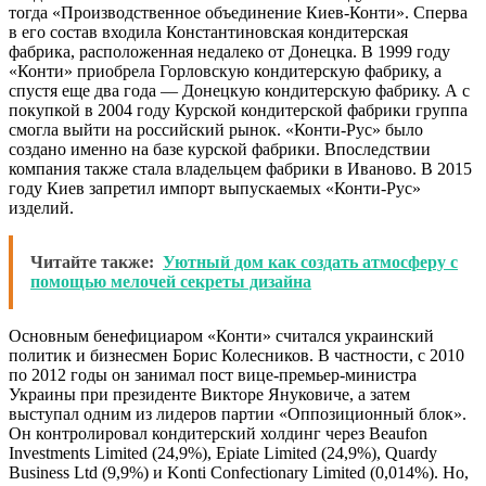
тогда «Производственное объединение Киев-Конти». Сперва
в его состав входила Константиновская кондитерская
фабрика, расположенная недалеко от Донецка. В 1999 году
«Конти» приобрела Горловскую кондитерскую фабрику, а
спустя еще два года — Донецкую кондитерскую фабрику. А с
покупкой в 2004 году Курской кондитерской фабрики группа
смогла выйти на российский рынок. «Конти-Рус» было
создано именно на базе курской фабрики. Впоследствии
компания также стала владельцем фабрики в Иваново. В 2015
году Киев запретил импорт выпускаемых «Конти-Рус»
изделий.
Читайте также:
Уютный дом как создать атмосферу с
помощью мелочей секреты дизайна
Основным бенефициаром «Конти» считался украинский
политик и бизнесмен Борис Колесников. В частности, с 2010
по 2012 годы он занимал пост вице-премьер-министра
Украины при президенте Викторе Януковиче, а затем
выступал одним из лидеров партии «Оппозиционный блок».
Он контролировал кондитерский холдинг через Beaufon
Investments Limited (24,9%), Epiate Limited (24,9%), Quardy
Business Ltd (9,9%) и Konti Confectionary Limited (0,014%). Но,