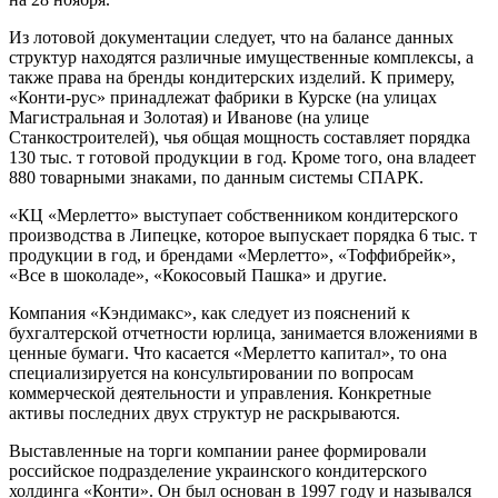
Из лотовой документации следует, что на балансе данных
структур находятся различные имущественные комплексы, а
также права на бренды кондитерских изделий. К примеру,
«Конти-рус» принадлежат фабрики в Курске (на улицах
Магистральная и Золотая) и Иванове (на улице
Станкостроителей), чья общая мощность составляет порядка
130 тыс. т готовой продукции в год. Кроме того, она владеет
880 товарными знаками, по данным системы СПАРК.
«КЦ «Мерлетто» выступает собственником кондитерского
производства в Липецке, которое выпускает порядка 6 тыс. т
продукции в год, и брендами «Мерлетто», «Тоффибрейк»,
«Все в шоколаде», «Кокосовый Пашка» и другие.
Компания «Кэндимакс», как следует из пояснений к
бухгалтерской отчетности юрлица, занимается вложениями в
ценные бумаги. Что касается «Мерлетто капитал», то она
специализируется на консультировании по вопросам
коммерческой деятельности и управления. Конкретные
активы последних двух структур не раскрываются.
Выставленные на торги компании ранее формировали
российское подразделение украинского кондитерского
холдинга «Конти». Он был основан в 1997 году и назывался