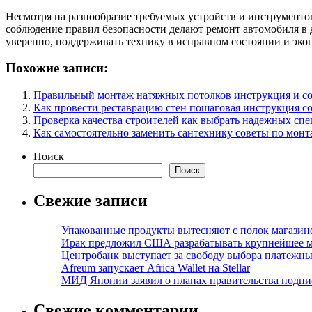
Несмотря на разнообразие требуемых устройств и инструментов
соблюдение правил безопасности делают ремонт автомобиля в 
уверенно, поддерживать технику в исправном состоянии и эко
Похожие записи:
Правильный монтаж натяжных потолков инструкция и со
Как провести реставрацию стен пошаговая инструкция с
Проверка качества строителей как выбрать надежных сп
Как самостоятельно заменить сантехнику советы по мон
Поиск
Поиск
Свежие записи
Упакованные продукты вытесняют с полок магазино
Ирак предложил США разрабатывать крупнейшее 
Центробанк выступает за свободу выбора платежны
Afreum запускает Africa Wallet на Stellar
МИД Японии заявил о планах правительства подпи
Свежие комментарии