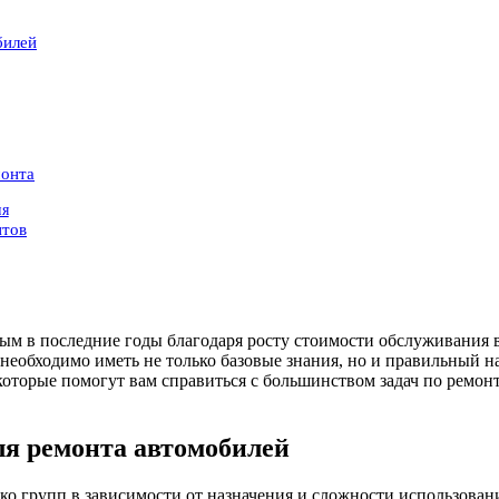
билей
монта
ия
нтов
ым в последние годы благодаря росту стоимости обслуживания в
еобходимо иметь не только базовые знания, но и правильный н
оторые помогут вам справиться с большинством задач по ремо
я ремонта автомобилей
ько групп в зависимости от назначения и сложности использов