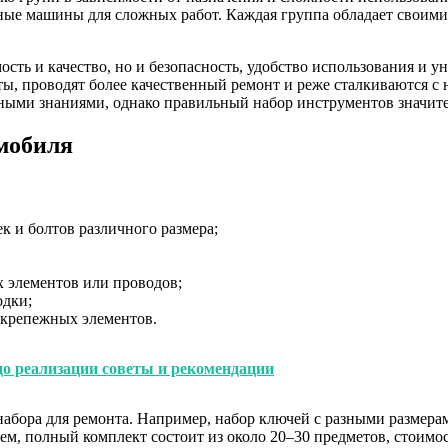
ные машины для сложных работ. Каждая группа обладает своими 
сть и качество, но и безопасность, удобство использования и у
ы, проводят более качественный ремонт и реже сталкиваются с
ными знаниями, однако правильный набор инструментов значите
мобиля
к и болтов различного размера;
х элементов или проводов;
одки;
 крепежных элементов.
до реализации советы и рекомендации
бора для ремонта. Например, набор ключей с разными размерам
ем, полный комплект состоит из около 20–30 предметов, стоимос