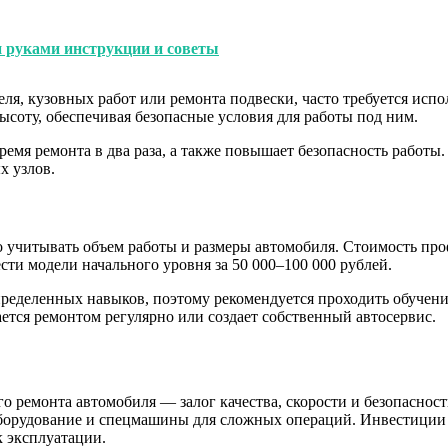
и руками инструкции и советы
теля, кузовных работ или ремонта подвески, часто требуется ис
соту, обеспечивая безопасные условия для работы под ним.
емя ремонта в два раза, а также повышает безопасность работы.
х узлов.
читывать объем работы и размеры автомобиля. Стоимость проф
сти модели начального уровня за 50 000–100 000 рублей.
ределенных навыков, поэтому рекомендуется проходить обучени
ется ремонтом регулярно или создает собственный автосервис.
 ремонта автомобиля — залог качества, скорости и безопаснос
борудование и спецмашины для сложных операций. Инвестиции 
к эксплуатации.