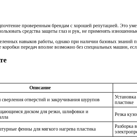
дпочтение проверенным брендам с хорошей репутацией. Это уме
ользовать средства защиты глаз и рук, не применять изношенн
деленных навыков работы, однако при наличии базовых знаний 
ие коробки передач вполне возможно без специальных машин, ес
те
Описание
Установка
я сверления отверстий и закручивания шурупов
пластике
щающимся диском для резки, шлифовки и
Резка куз
алла
Разборка 
турные фенны для мягкого нагрева пластика
электропр