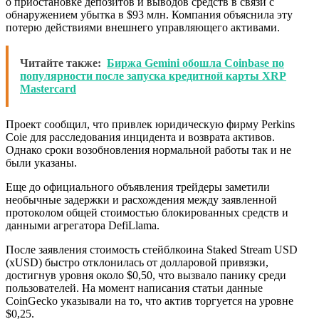
о приостановке депозитов и выводов средств в связи с
обнаружением убытка в $93 млн. Компания объяснила эту
потерю действиями внешнего управляющего активами.
Читайте также:
Биржа Gemini обошла Coinbase по
популярности после запуска кредитной карты XRP
Mastercard
Проект сообщил, что привлек юридическую фирму Perkins
Coie для расследования инцидента и возврата активов.
Однако сроки возобновления нормальной работы так и не
были указаны.
Еще до официального объявления трейдеры заметили
необычные задержки и расхождения между заявленной
протоколом общей стоимостью блокированных средств и
данными агрегатора DefiLlama.
После заявления стоимость стейблкоина Staked Stream USD
(xUSD) быстро отклонилась от долларовой привязки,
достигнув уровня около $0,50, что вызвало панику среди
пользователей. На момент написания статьи данные
CoinGecko указывали на то, что актив торгуется на уровне
$0,25.