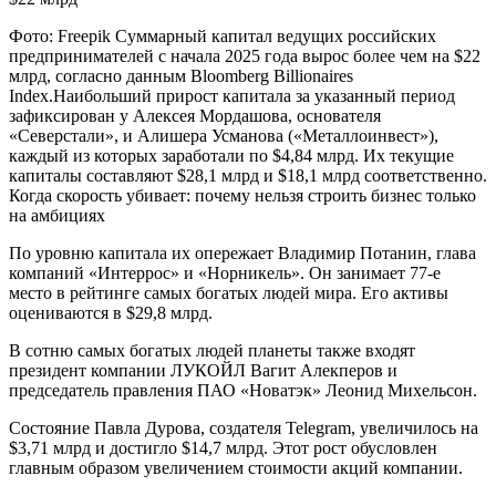
Фото: Freepik Суммарный капитал ведущих российских
предпринимателей с начала 2025 года вырос более чем на $22
млрд, согласно данным Bloomberg Billionaires
Index.Наибольший прирост капитала за указанный период
зафиксирован у Алексея Мордашова, основателя
«Северстали», и Алишера Усманова («Металлоинвест»),
каждый из которых заработали по $4,84 млрд. Их текущие
капиталы составляют $28,1 млрд и $18,1 млрд соответственно.
Когда скорость убивает: почему нельзя строить бизнес только
на амбициях
По уровню капитала их опережает Владимир Потанин, глава
компаний «Интеррос» и «Норникель». Он занимает 77-е
место в рейтинге самых богатых людей мира. Его активы
оцениваются в $29,8 млрд.
В сотню самых богатых людей планеты также входят
президент компании ЛУКОЙЛ Вагит Алекперов и
председатель правления ПАО «Новатэк» Леонид Михельсон.
Состояние Павла Дурова, создателя Telegram, увеличилось на
$3,71 млрд и достигло $14,7 млрд. Этот рост обусловлен
главным образом увеличением стоимости акций компании.