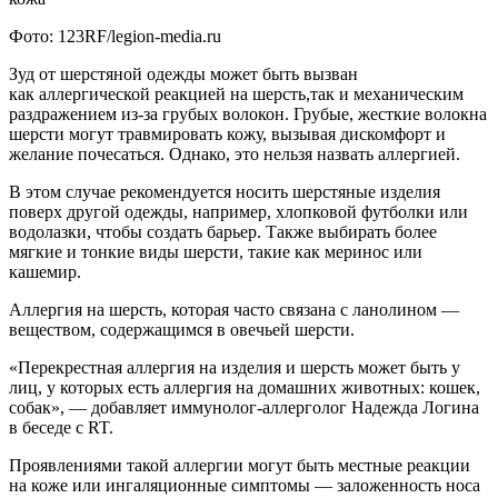
Фото: 123RF/legion-media.ru
Зуд от шерстяной одежды может быть вызван
как аллергической реакцией на шерсть,так и механическим
раздражением из-за грубых волокон. Грубые, жесткие волокна
шерсти могут травмировать кожу, вызывая дискомфорт и
желание почесаться. Однако, это нельзя назвать аллергией.
В этом случае рекомендуется носить шерстяные изделия
поверх другой одежды, например, хлопковой футболки или
водолазки, чтобы создать барьер. Также выбирать более
мягкие и тонкие виды шерсти, такие как меринос или
кашемир.
Аллергия на шерсть, которая часто связана с ланолином —
веществом, содержащимся в овечьей шерсти.
«Перекрестная аллергия на изделия и шерсть может быть у
лиц, у которых есть аллергия на домашних животных: кошек,
собак», — добавляет иммунолог-аллерголог Надежда Логина
в беседе с RT.
Проявлениями такой аллергии могут быть местные реакции
на коже или ингаляционные симптомы — заложенность носа