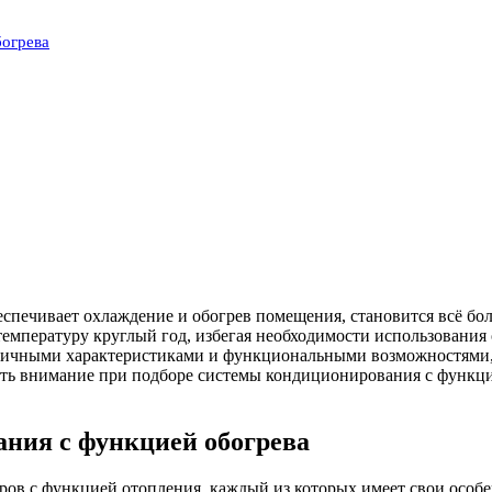
богрева
печивает охлаждение и обогрев помещения, становится всё бол
мпературу круглый год, избегая необходимости использования 
ичными характеристиками и функциональными возможностями, чт
ть внимание при подборе системы кондиционирования с функцие
ния с функцией обогрева
ров с функцией отопления, каждый из которых имеет свои особе