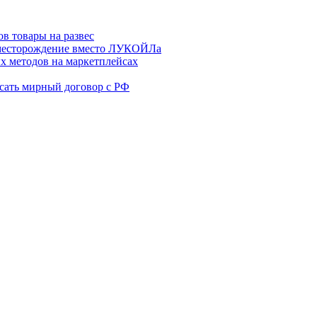
в товары на развес
месторождение вместо ЛУКОЙЛа
х методов на маркетплейсах
сать мирный договор с РФ