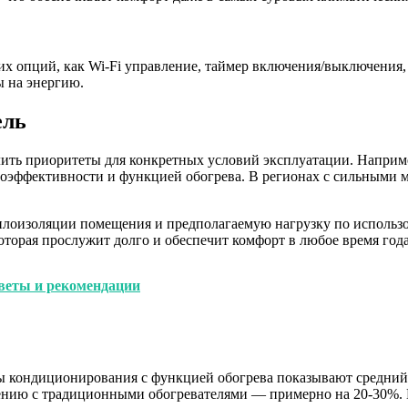
х опций, как Wi-Fi управление, таймер включения/выключения, 
 на энергию.
ель
лить приоритеты для конкретных условий эксплуатации. Наприм
оэффективности и функцией обогрева. В регионах с сильными 
еплоизоляции помещения и предполагаемую нагрузку по исполь
орая прослужит долго и обеспечит комфорт в любое время года
оветы и рекомендации
 кондиционирования с функцией обогрева показывают средний 
нению с традиционными обогревателями — примерно на 20-30%. 