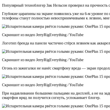
Популярный техноблогер Зак Нельсон проверил на прочность см
Глубокие царапины на экране появились уже на 6‑м уровне по
телефоны станут полностью невосприимчивыми к лезвию, мне 
Скриншот из видео JerryRigEverything / YouTube
Логотип бренда на панели частично стёрся лезвием как акваре
Скриншот из видео JerryRigEverything / YouTube
Огонь из зажигалки не нанёс смартфону вреда — экран продол
Скриншот из видео JerryRigEverything / YouTube
При надавливании большими пальцами на дисплей, а не на зад
смартфон вряд ли получится согнуть, успокаивает блогер.