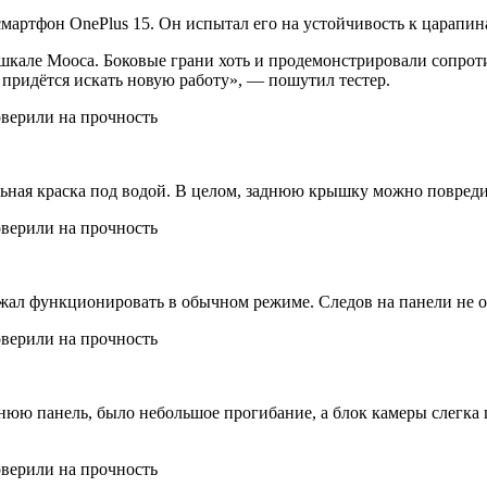
артфон OnePlus 15. Он испытал его на устойчивость к царапина
 шкале Мооса. Боковые грани хоть и продемонстрировали сопрот
придётся искать новую работу», — пошутил тестер.
льная краска под водой. В целом, заднюю крышку можно повреди
жал функционировать в обычном режиме. Следов на панели не о
нюю панель, было небольшое прогибание, а блок камеры слегка