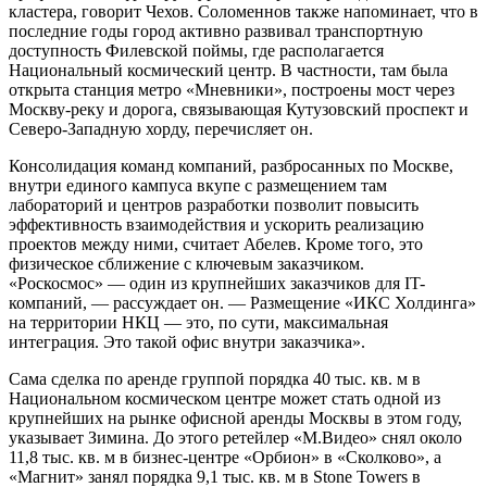
кластера, говорит Чехов. Соломеннов также напоминает, что в
последние годы город активно развивал транспортную
доступность Филевской поймы, где располагается
Национальный космический центр. В частности, там была
открыта станция метро «Мневники», построены мост через
Москву-реку и дорога, связывающая Кутузовский проспект и
Северо-Западную хорду, перечисляет он.
Консолидация команд компаний, разбросанных по Москве,
внутри единого кампуса вкупе с размещением там
лабораторий и центров разработки позволит повысить
эффективность взаимодействия и ускорить реализацию
проектов между ними, считает Абелев. Кроме того, это
физическое сближение с ключевым заказчиком.
«Роскосмос» — один из крупнейших заказчиков для IT-
компаний, — рассуждает он. — Размещение «ИКС Холдинга»
на территории НКЦ — это, по сути, максимальная
интеграция. Это такой офис внутри заказчика».
Сама сделка по аренде группой порядка 40 тыс. кв. м в
Национальном космическом центре может стать одной из
крупнейших на рынке офисной аренды Москвы в этом году,
указывает Зимина. До этого ретейлер «М.Видео» снял около
11,8 тыс. кв. м в бизнес-центре «Орбион» в «Сколково», а
«Магнит» занял порядка 9,1 тыс. кв. м в Stone Towers в