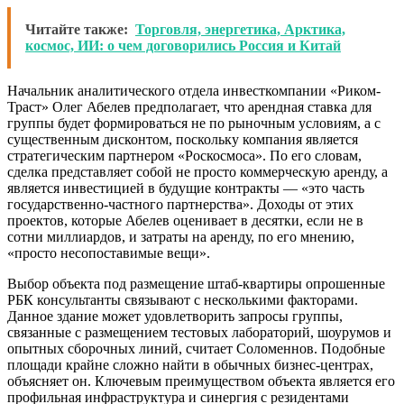
Читайте также:
Торговля, энергетика, Арктика,
космос, ИИ: о чем договорились Россия и Китай
Начальник аналитического отдела инвесткомпании «Риком-
Траст» Олег Абелев предполагает, что арендная ставка для
группы будет формироваться не по рыночным условиям, а с
существенным дисконтом, поскольку компания является
стратегическим партнером «Роскосмоса». По его словам,
сделка представляет собой не просто коммерческую аренду, а
является инвестицией в будущие контракты — «это часть
государственно-частного партнерства». Доходы от этих
проектов, которые Абелев оценивает в десятки, если не в
сотни миллиардов, и затраты на аренду, по его мнению,
«просто несопоставимые вещи».
Выбор объекта под размещение штаб-квартиры опрошенные
РБК консультанты связывают с несколькими факторами.
Данное здание может удовлетворить запросы группы,
связанные с размещением тестовых лабораторий, шоурумов и
опытных сборочных линий, считает Соломеннов. Подобные
площади крайне сложно найти в обычных бизнес-центрах,
объясняет он. Ключевым преимуществом объекта является его
профильная инфраструктура и синергия с резидентами