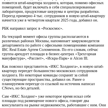
появится штаб-квартира холдинга, которая, помимо офисных
помещений, будет включать в себя специализированные
лаборатории, продуктовые шоурумы и центры разработки.
Переезд примерно 4 тыс. сотрудников в новую штаб-квартиру
начнется уже в четвертом квартале 2025 года, добавил он.
РБК направил запрос в «Роскосмос».
На текущий момент офисы группы располагаются в
различных районах Москвы, напоминает замруководителя
департамента по работе с офисными помещениями компании
IBC Real Estate Артем Соломеннов. По его словам, сейчас
группа арендует площади в бизнес-центрах «Трехгорная
мануфактура», «Рассвет», «Искра-Парк» и Alcon III.
Как пояснил представитель «ИКС Холдинга», в новую штаб-
квартиру переедет большинство московских сотрудников
холдинга. Но некоторые команды сохранят за собой
существующие пространства, добавил он. Ранее о
планируемом переезде со ссылкой на источник написал
CNews, но без деталей.
Сам «ИКС Холдинг» уже некоторое время искал себе
площади под размещение нового офиса, говорят два
консультанта на рынке недвижимости, работавшие с ним. Они