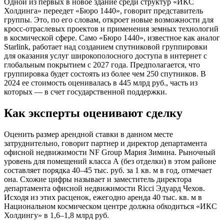
Одной из первых в новое здание среди структур «ИКС
Холдинга» переедет «Бюро 1440», говорит представитель
группы. Это, по его словам, откроет новые возможности для
кросс-отраслевых проектов и применения земных технологий
в космической сфере. Само «Бюро 1440», известное как аналог
Starlink, работает над созданием спутниковой группировки
для оказания услуг широкополосного доступа в интернет с
глобальным покрытием с 2027 года. Предполагается, что
группировка будет состоять из более чем 250 спутников. В
2024 ее стоимость оценивалась в 445 млрд руб., часть из
которых — в счет государственной поддержки.
Как эксперты оценивают сделку
Оценить размер арендной ставки в данном месте
затруднительно, говорит партнер и директор департамента
офисной недвижимости NF Group Мария Зимина. Рыночный
уровень для помещений класса А (без отделки) в этом районе
составляет порядка 40–45 тыс. руб. за 1 кв. м в год, отмечает
она. Схожие цифры называет и заместитель директора
департамента офисной недвижимости Ricci Эдуард Чехов.
Исходя из этих расценок, ежегодно аренда 40 тыс. кв. м в
Национальном космическом центре должна обходиться «ИКС
Холдингу» в 1,6–1,8 млрд руб.