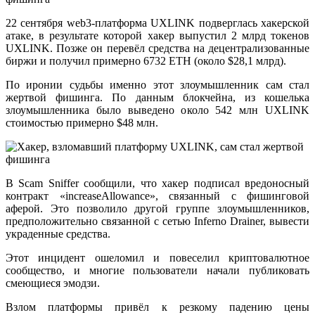
22 сентября web3-платформа UXLINK подверглась хакерской
атаке, в результате которой хакер выпустил 2 млрд токенов
UXLINK. Позже он перевёл средства на децентрализованные
биржи и получил примерно 6732 ETH (около $28,1 млрд).
По иронии судьбы именно этот злоумышленник сам стал
жертвой фишинга. По данным блокчейна, из кошелька
злоумышленника было выведено около 542 млн UXLINK
стоимостью примерно $48 млн.
В Scam Sniffer сообщили, что хакер подписал вредоносный
контракт «increaseAllowance», связанный с фишинговой
аферой. Это позволило другой группе злоумышленников,
предположительно связанной с сетью Inferno Drainer, вывести
украденные средства.
Этот инцидент ошеломил и повеселил криптовалютное
сообщество, и многие пользователи начали публиковать
смеющиеся эмодзи.
Взлом платформы привёл к резкому падению цены