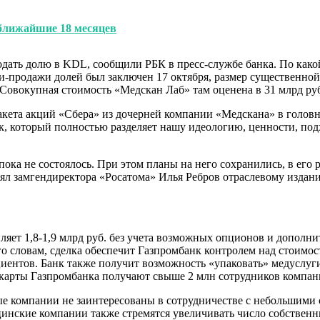
ближайшие 18 месяцев
одать долю в KDL, сообщили РБК в пресс-службе банка. По како
и-продажи долей был заключен 17 октября, размер существенной 
Совокупная стоимость «Медскан Лаб» там оценена в 31 млрд ру
пакета акций «Сбера» из дочерней компании «Медскана» в голов
 который полностью разделяет нашу идеологию, ценности, под
пока не состоялось. При этом планы на него сохранились, в его
нял замгендиректора «Росатома» Илья Ребров отраслевому издани
яет 1,8-1,9 млрд руб. без учета возможных опционов и дополн
о словам, сделка обеспечит Газпромбанк контролем над стоим
ентов. Банк также получит возможность «упаковать» медуслуги
 карты Газпромбанка получают свыше 2 млн сотрудников компан
е компании не заинтересованы в сотрудничестве с небольшими 
нские компании также стремятся увеличивать число собственны