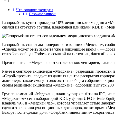
Что говорят эксперты
Похожие записи:
Газпромбанк купит примерно 10% медицинского холдинга «Мед
сделки из структур группы, владеющей клинками KDL и «Медс
Газпромбанк станет акционером сети клиник «Медскан», сообщ
«Сделка может быть закрыта уже в ближайшее время», — добав
сентябре сообщал Forbes со ссылкой на источник, близкий к ко
Представитель «Медскана» отказался от комментариев, также п
Ранее в сентябре акционеры «Медскана» разрешили провести 
«Строй-профит», следует из данных центра раскрытия корпора
акционеры также смогут голосовать на общем собрании акционе
своим решением акционеры «Медскана» одобрили выпуск 200
Группа компаний «Медскан», планирующая выйти на IPO, изнач
«Медсканом» сети лабораторий KDL у фонда UFG Private Equit
владела 49% в «Медскан лаб», которая управляет сетью лабора
сделки заключили ряд опционных договоров, по которым «Медс
Вскоре после сделки доля «Сбербанк инвестиции» сократилась