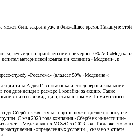
 может быть закрыта уже в ближайшее время. Накануне этой
ловам, речь идет о приобретении примерно 10% АО «Медскан».
в капитал материнской компании холдинга «Медскан», в
пресс-службу «Росатома» (владеет 50% «Медскана»).
 акций типа А для Газпромбанка и его дочерней компании —
в год дивиденды в размере 1 копейки за акцию. Такие
организацию и ликвидацию, сказано там же. Помимо этого,
2 году Сбербанк «выступал партнером» в сделке по покупке
 группы. С мая 2023 года компания «Сбербанк инвестиции»
т из отчета «Медскана» по МСФО за 2023 год. Тогда же стороны
е наступления «определенных условий», сказано в отчете.
а.