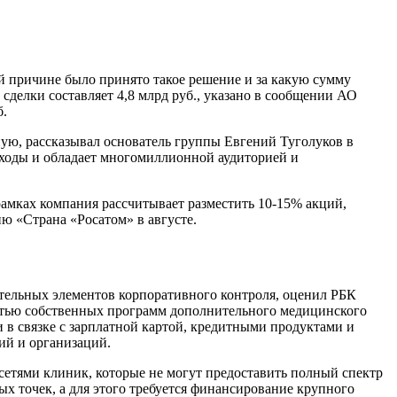
й причине было принято такое решение и за какую сумму
сделки составляет 4,8 млрд руб., указано в сообщении АО
б.
ную, рассказывал основатель группы Евгений Туголуков в
ходы и обладает многомиллионной аудиторией и
 рамках компания рассчитывает разместить 10-15% акций,
ю «Страна «Росатом» в августе.
ительных элементов корпоративного контроля, оценил РБК
остью собственных программ дополнительного медицинского
 в связке с зарплатной картой, кредитными продуктами и
ий и организаций.
сетями клиник, которые не могут предоставить полный спектр
х точек, а для этого требуется финансирование крупного