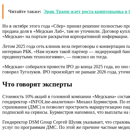
Читайте также:
Эрик Трамп ждет роста крипторынка в 
Но в октябре этого года «Сбер» принял решение полностью пр
продана доля в «Медскан Лаб», там не уточнили. Договор купл
«Медскан» на портале раскрытия корпоративной информации. 
Летом 2025 года сеть клиник вела переговоры о конвертации 
интервью РБК. «Нам нужен такой партнер — лидирующий банк,
продвинутыми технологиями», — пояснил он тогда.
«Медскан» собирался провести IPO до конца 2025 года, но оно 
говорил Туголуков. IPO произойдет не раньше 2026 года, уточ
Что говорят эксперты
Стоимость 10% акций в головной компании «Медскана» составл
гендиректор «INFOLine-аналитики» Михаил Бурмистров. По ег
страхования (ДМС) и позволит простроить маршрутизацию паци
подпиской на сервисы. Бурмистров напомнил, что выплаты на
Гендиректор DSM Group Сергей Шуляк указывает, что страховы
услуг по программам ДМС. По этой же причине частные медици