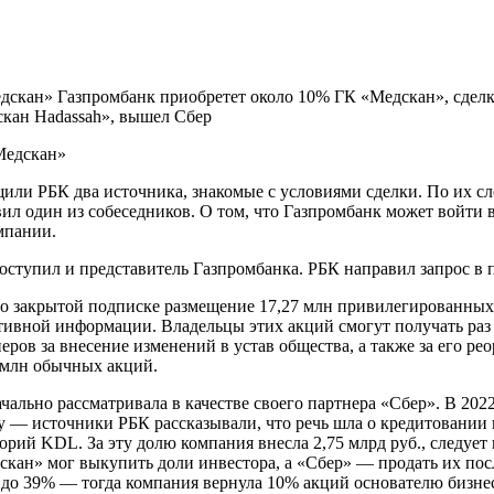
скан» Газпромбанк приобретет около 10% ГК «Медскан», сделка
кан Hadassah», вышел Сбер
или РБК два источника, знакомые с условиями сделки. По их с
ил один из собеседников. О том, что Газпромбанк может войти 
мпании.
оступил и представитель Газпромбанка. РБК направил запрос в 
по закрытой подписке размещение 17,27 млн привилегированных
тивной информации. Владельцы этих акций смогут получать раз 
ров за внесение изменений в устав общества, а также за его ре
 млн обычных акций.
ально рассматривала в качестве своего партнера «Сбер». В 202
y — источники РБК рассказывали, что речь шла о кредитовании
торий KDL. За эту долю компания внесла 2,75 млрд руб., следуе
кан» мог выкупить доли инвестора, а «Сбер» — продать их посл
 до 39% — тогда компания вернула 10% акций основателю бизнес