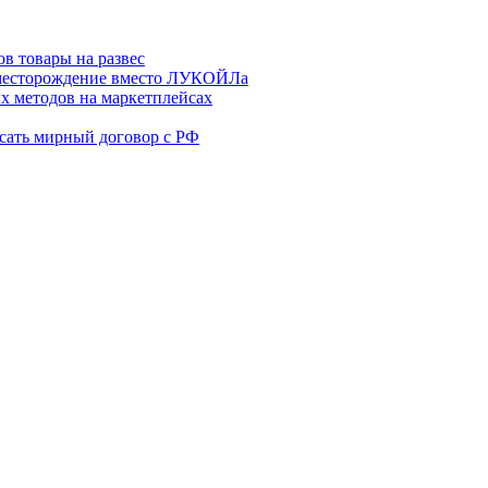
в товары на развес
месторождение вместо ЛУКОЙЛа
х методов на маркетплейсах
сать мирный договор с РФ