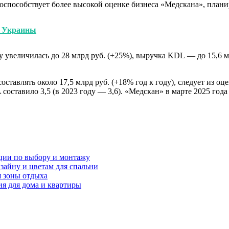
поспособствует более высокой оценке бизнеса «Медскана», план
г Украины
величилась до 28 млрд руб. (+25%), выручка KDL — до 15,6 млр
оставлять около 17,5 млрд руб. (+18% год к году), следует из о
оставило 3,5 (в 2023 году — 3,6). «Медскан» в марте 2025 год
ции по выбору и монтажу
зайну и цветам для спальни
я зоны отдыха
я для дома и квартиры