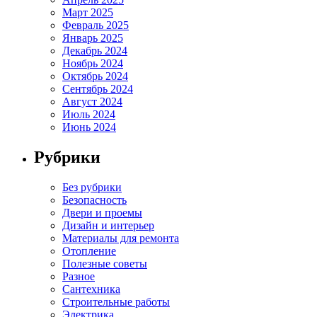
Март 2025
Февраль 2025
Январь 2025
Декабрь 2024
Ноябрь 2024
Октябрь 2024
Сентябрь 2024
Август 2024
Июль 2024
Июнь 2024
Рубрики
Без рубрики
Безопасность
Двери и проемы
Дизайн и интерьер
Материалы для ремонта
Отопление
Полезные советы
Разное
Сантехника
Строительные работы
Электрика