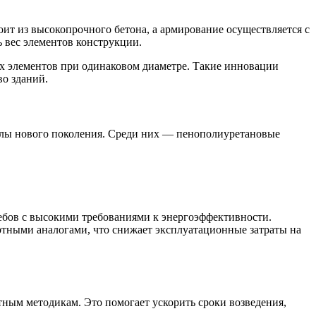
ит из высокопрочного бетона, а армирование осуществляется с
 вес элементов конструкции.
ых элементов при одинаковом диаметре. Такие инновации
во зданий.
лы нового поколения. Среди них — пенополиуретановые
ебов с высокими требованиями к энергоэффективности.
ртными аналогами, что снижает эксплуатационные затраты на
тным методикам. Это помогает ускорить сроки возведения,