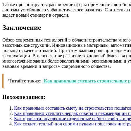
Также прогнозируется расширение сферы применения возобновл
системы устойчивого урбанистического развития. Статистика 
задаст новый стандарт в отрасли.
Заключение
Обзор современных технологий в области строительства мног
высотных конструкций. Инновационные материалы, автоматиз
повышать качество зданий. При этом важная роль принадлежи
эксплуатации. В перспективе развитие технологий будет связа
многоэтажные здания более экологичными, экономичными и ум
вызовам времени и запросам современного общества.
Читайте также:
Как правильно смешать строительные р
Похожие записи:
Как правильно составить смету на строительство пошаго
Как правильно утеплить чердак советы и рекомендации 
Как провести внутренние отделочные работы советы и р
Как создать теплый пол своими руками пошаговая инстр