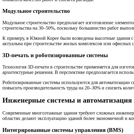
Модульное строительство
Модульное строительство предполагает изготовление элементо
строительства на 30–50%, поскольку большинство работ выполн
К примеру, в Южной Корее были возведены высотные здания с 
актуальна при строительстве жилых комплексов или офисных ц
3D-печать и роботизированные системы
Технология 3D-печати в строительстве применяется для изгото
архитектурные решения. В перспективе предполагается использ
Роботизированные системы используются для автоматизации св
повысить производительность труда на 20–30% и снизить коли
Инженерные системы и автоматизация 
Современные многоэтажные здания требуют сложных инженер
областях делают эксплуатацию зданий более экономичной и к
Интегрированные системы управления (BMS)