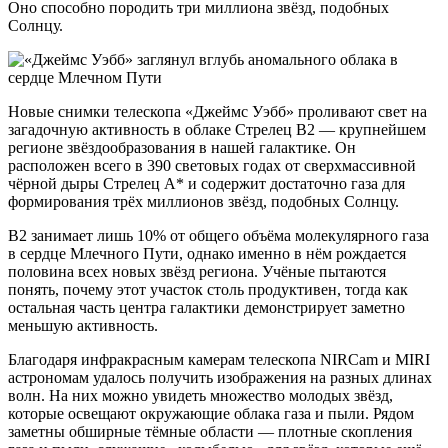
Оно способно породить три миллиона звёзд, подобных
Солнцу.
Новые снимки телескопа «Джеймс Уэбб» проливают свет на
загадочную активность в облаке Стрелец B2 — крупнейшем
регионе звёздообразования в нашей галактике. Он
расположен всего в 390 световых годах от сверхмассивной
чёрной дыры Стрелец A* и содержит достаточно газа для
формирования трёх миллионов звёзд, подобных Солнцу.
B2 занимает лишь 10% от общего объёма молекулярного газа
в сердце Млечного Пути, однако именно в нём рождается
половина всех новых звёзд региона. Учёные пытаются
понять, почему этот участок столь продуктивен, тогда как
остальная часть центра галактики демонстрирует заметно
меньшую активность.
Благодаря инфракрасным камерам телескопа NIRCam и MIRI
астрономам удалось получить изображения на разных длинах
волн. На них можно увидеть множество молодых звёзд,
которые освещают окружающие облака газа и пыли. Рядом
заметны обширные тёмные области — плотные скопления