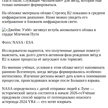
газа и пыли, служащие «колыбелью» для звёзд, которые ещё
только начинают формироваться.
На обложке материала облако Стрелец B2 показано в среднем
инфракрасном диапазоне. Ниже можно увидеть его
изображение в ближнем инфракрасном свете.
Фото: NASA / ESA
Исследователи надеются, что полученные данные помогут
выяснить, как долго длится активная фаза рождения звёзд в
B2 и какие процессы её запускают или тормозят.
По мнению учёных, условия в этом облаке могут напоминать
раннюю Вселенную, когда звёзды формировались особенно
интенсивно. Изучение региона может дать ключ к пониманию
процессов, происходивших вскоре после Большого взрыва.
NASA определилось с датой отправки людей к Луне —
исторический запуск состоится в начале 2026-гоУчёные
придумали способ защиты от потенциально опасного
астероида 2024 YR4 — его хотят взорвать