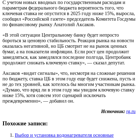
С учетом новых вводных по государственным расходам и
параметрам федерального бюджета вероятность того, что
ключевая ставка не опустится в 2025 году ниже 15%, выросла,
сообщил «Российской газете» председатель Комитета Госдумы
по финансовому рынку Анатолий Аксаков.
«В этой ситуации Центральному банку будет непросто
бороться за ценовую стабильность. Реакция рынка на новости
оказалась негативной, но ЦБ смотрит не на рынок ценных
бумаг, а на показатели инфляции. Если рост цен продолжит
замедляться, как замедлялся последние полгода, Центробанк
продолжит снижать ключевую ставку», — сказал депутат.
Аксаков «видит сигналы», что, несмотря на сложные решения
по бюджету, ставка ЦБ в этом году еще будет снижена, пусть и
не до тех уровней, как хотелось бы многим участникам рынка.
«Думаю, что вряд ли в этом году мы увидим ключевую ставку
ниже 15%, хотя совсем этот сценарий исключать
преждевременно», — добавил он.
Источник:
rg.ru
Похожие записи:
Выбор и установка водонагревателя основные