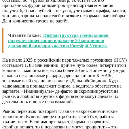
составлял 66, 4 рубля за километр. То есть за сотню
пройденных фурой километров транспортная компания
получит 6, 6 тыс. рублей – негусто, учитывая штрафы, налоги,
топливо, зарплаты водителей и всякие неформальные поборы.
Да и количество грузов не растёт.
Читайте также:
Инфраструктура стейблкоинов
получает инвестиции в размере 50 миллионов
долларов благодаря участию Foresight Ventures
На начало 2025 г. российский парк тяжёлых грузовиков (HCV)
составляет 1, 88 млн единиц, причём чуть более четверти этой
колонны – машины возрастом более 20 лет. Понемногу уходят
с рынка независимые рыцари дорог на личном КамАЗе,
знакомые всей стране по сериалу «Дальнобойщики». Куда
чаще машина принадлежит фирме, а водитель обретается на
зарплате. «Индивидуалы» де-факто дискриминируются на
рынке, а лоббисты крупных фирм вскоре могут сделать их
деятельность и вовсе невозможной.
Рынок перевозок повторяет главные макроэкономические
тенденции. Если на дворе потребительский бум, работы
хватает всем. Если импорт падает, фирмы разоряются,
стройки встают, то и перевозки не могут процветать – это