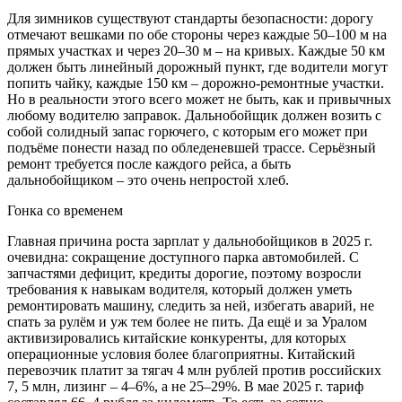
Для зимников существуют стандарты безопасности: дорогу
отмечают вешками по обе стороны через каждые 50–100 м на
прямых участках и через 20–30 м – на кривых. Каждые 50 км
должен быть линейный дорожный пункт, где водители могут
попить чайку, каждые 150 км – дорожно-ремонтные участки.
Но в реальности этого всего может не быть, как и привычных
любому водителю заправок. Дальнобойщик должен возить с
собой солидный запас горючего, с которым его может при
подъёме понести назад по обледеневшей трассе. Серьёзный
ремонт требуется после каждого рейса, а быть
дальнобойщиком – это очень непростой хлеб.
Гонка со временем
Главная причина роста зарплат у дальнобойщиков в 2025 г.
очевидна: сокращение доступного парка автомобилей. С
запчастями дефицит, кредиты дорогие, поэтому возросли
требования к навыкам водителя, который должен уметь
ремонтировать машину, следить за ней, избегать аварий, не
спать за рулём и уж тем более не пить. Да ещё и за Уралом
активизировались китайские конкуренты, для которых
операционные условия более благоприятны. Китайский
перевозчик платит за тягач 4 млн рублей против российских
7, 5 млн, лизинг – 4–6%, а не 25–29%. В мае 2025 г. тариф