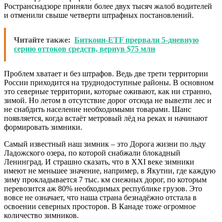
Ространснадзоре приняли более двух тысяч жалоб водителей
и отменили свыше четверти штрафных постановлений.
Читайте также:
Биткоин-ETF прервали 5-дневную
серию оттоков средств, вернув $75 млн
Проблем хватает и без штрафов. Ведь две трети территории
России приходится на труднодоступные районы. В основном
это северные территории, которые оживают, как ни странно,
зимой. Но летом в отсутствие дорог отсюда не вывезти лес и
не снабдить население необходимыми товарами. Шанс
появляется, когда встаёт метровый лёд на реках и начинают
формировать зимники.
Самый известный наш зимник – это Дорога жизни по льду
Ладожского озера, по которой снабжали блокадный
Ленинград. И страшно сказать, что в XXI веке зимники
имеют не меньшее значение, например, в Якутии, где каждую
зиму прокладывается 7 тыс. км снежных дорог, по которым
перевозится аж 80% необходимых республике грузов. Это
вовсе не означает, что наша страна безнадёжно отстала в
освоении северных просторов. В Канаде тоже огромное
количество зимников.