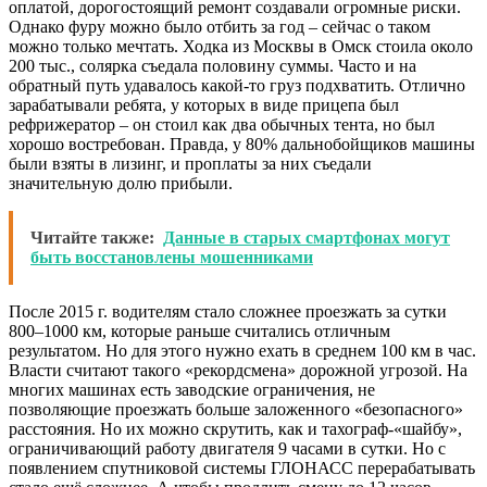
оплатой, дорогостоящий ремонт создавали огромные риски.
Однако фуру можно было отбить за год – сейчас о таком
можно только мечтать. Ходка из Москвы в Омск стоила около
200 тыс., солярка съедала половину суммы. Часто и на
обратный путь удавалось какой-то груз подхватить. Отлично
зарабатывали ребята, у которых в виде прицепа был
рефрижератор – он стоил как два обычных тента, но был
хорошо востребован. Правда, у 80% дальнобойщиков машины
были взяты в лизинг, и проплаты за них съедали
значительную долю прибыли.
Читайте также:
Данные в старых смартфонах могут
быть восстановлены мошенниками
После 2015 г. водителям стало сложнее проезжать за сутки
800–1000 км, которые раньше считались отличным
результатом. Но для этого нужно ехать в среднем 100 км в час.
Власти считают такого «рекордсмена» дорожной угрозой. На
многих машинах есть заводские ограничения, не
позволяющие проезжать больше заложенного «безопасного»
расстояния. Но их можно скрутить, как и тахограф-«шайбу»,
ограничивающий работу двигателя 9 часами в сутки. Но с
появлением спутниковой системы ГЛОНАСС перерабатывать