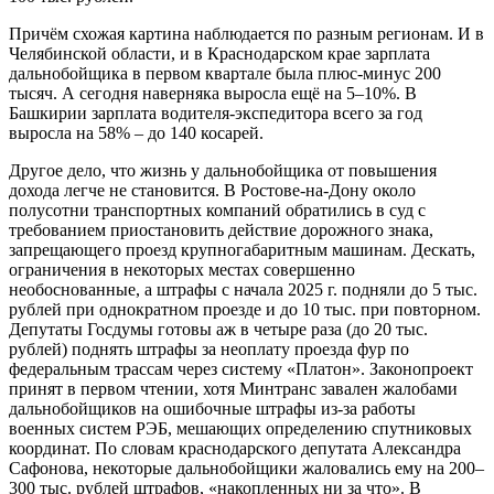
Причём схожая картина наблюдается по разным регионам. И в
Челябинской области, и в Краснодарском крае зарплата
дальнобойщика в первом квартале была плюс-минус 200
тысяч. А сегодня наверняка выросла ещё на 5–10%. В
Башкирии зарплата водителя-экспедитора всего за год
выросла на 58% – до 140 косарей.
Другое дело, что жизнь у дальнобойщика от повышения
дохода легче не становится. В Ростове-на-Дону около
полусотни транспортных компаний обратились в суд с
требованием приостановить действие дорожного знака,
запрещающего проезд крупногабаритным машинам. Дескать,
ограничения в некоторых местах совершенно
необоснованные, а штрафы с начала 2025 г. подняли до 5 тыс.
рублей при однократном проезде и до 10 тыс. при повторном.
Депутаты Госдумы готовы аж в четыре раза (до 20 тыс.
рублей) поднять штрафы за неоплату проезда фур по
федеральным трассам через систему «Платон». Законопроект
принят в первом чтении, хотя Минтранс завален жалобами
дальнобойщиков на ошибочные штрафы из-за работы
военных систем РЭБ, мешающих определению спутниковых
координат. По словам краснодарского депутата Александра
Сафонова, некоторые дальнобойщики жаловались ему на 200–
300 тыс. рублей штрафов, «накопленных ни за что». В