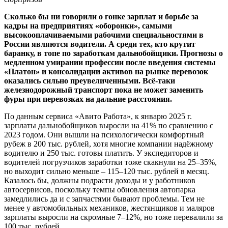
Сколько бы ни говорили о гонке зарплат и борьбе за
кадры на предприятиях «оборонки», самыми
высокооплачиваемыми рабочими специальностями в
России являются водители. А среди тех, кто крутит
баранку, в топе по заработкам дальнобойщики. Прогнозы о
медленном умирании профессии после введения системы
«Платон» и консолидации активов на рынке перевозок
оказались сильно преувеличенными. Всё-таки
железнодорожный транспорт пока не может заменить
фуры при перевозках на дальние расстояния.
По данным сервиса «Авито Работа», к январю 2025 г.
зарплаты дальнобойщиков выросли на 41% по сравнению с
2023 годом. Они вышли на психологически комфортный
рубеж в 200 тыс. рублей, хотя многие компании надёжному
водителю и 250 тыс. готовы платить. У экспедиторов и
водителей погрузчиков заработки тоже скакнули на 25–35%,
но выходит сильно меньше – 115–120 тыс. рублей в месяц.
Казалось бы, должны подрасти доходы и у работников
автосервисов, поскольку темпы обновления автопарка
замедлились да и с запчастями бывают проблемы. Тем не
менее у автомобильных механиков, жестянщиков и маляров
зарплаты выросли на скромные 7–12%, но тоже перевалили за
100 тыс. рублей.