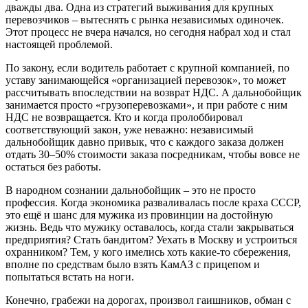
дважды два. Одна из стратегий выживания для крупных
перевозчиков – вытеснять с рынка независимых одиночек.
Этот процесс не вчера начался, но сегодня набрал ход и стал
настоящей проблемой.
По закону, если водитель работает с крупной компанией, по
уставу занимающейся «организацией перевозок», то может
рассчитывать впоследствии на возврат НДС. А дальнобойщик
занимается просто «грузоперевозками», и при работе с ним
НДС не возвращается. Кто и когда пролоббировал
соответствующий закон, уже неважно: независимый
дальнобойщик давно привык, что с каждого заказа должен
отдать 30–50% стоимости заказа посредникам, чтобы вовсе не
остаться без работы.
В народном сознании дальнобойщик – это не просто
профессия. Когда экономика разваливалась после краха СССР,
это ещё и шанс для мужика из провинции на достойную
жизнь. Ведь что мужику оставалось, когда стали закрываться
предприятия? Стать бандитом? Уехать в Москву и устроиться
охранником? Тем, у кого имелись хоть какие-то сбережения,
вполне по средствам было взять КамАЗ с прицепом и
попытаться встать на ноги.
Конечно, грабежи на дорогах, произвол гаишников, обман с