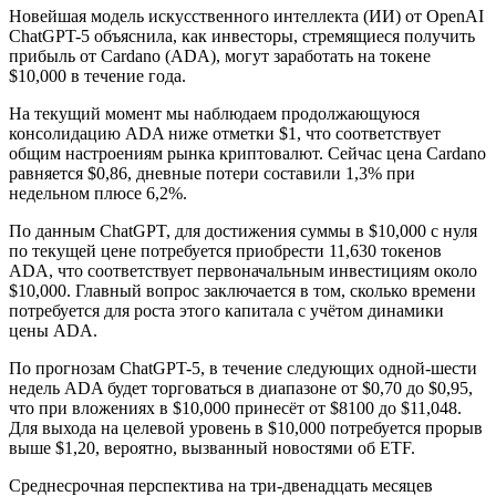
Новейшая модель искусственного интеллекта (ИИ) от OpenAI
ChatGPT-5 объяснила, как инвесторы, стремящиеся получить
прибыль от Cardano (ADA), могут заработать на токене
$10,000 в течение года.
На текущий момент мы наблюдаем продолжающуюся
консолидацию ADA ниже отметки $1, что соответствует
общим настроениям рынка криптовалют. Сейчас цена Cardano
равняется $0,86, дневные потери составили 1,3% при
недельном плюсе 6,2%.
По данным ChatGPT, для достижения суммы в $10,000 с нуля
по текущей цене потребуется приобрести 11,630 токенов
ADA, что соответствует первоначальным инвестициям около
$10,000. Главный вопрос заключается в том, сколько времени
потребуется для роста этого капитала с учётом динамики
цены ADA.
По прогнозам ChatGPT-5, в течение следующих одной-шести
недель ADA будет торговаться в диапазоне от $0,70 до $0,95,
что при вложениях в $10,000 принесёт от $8100 до $11,048.
Для выхода на целевой уровень в $10,000 потребуется прорыв
выше $1,20, вероятно, вызванный новостями об ETF.
Среднесрочная перспектива на три-двенадцать месяцев