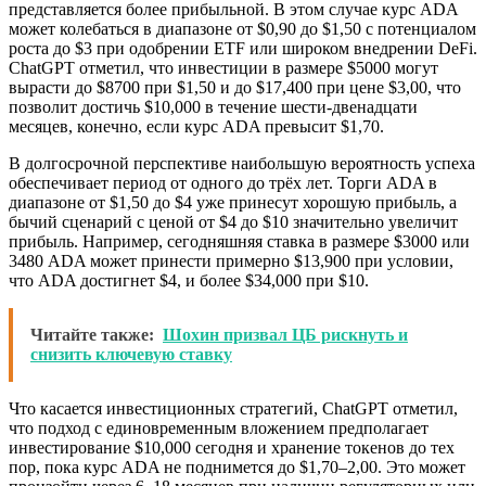
представляется более прибыльной. В этом случае курс ADA
может колебаться в диапазоне от $0,90 до $1,50 с потенциалом
роста до $3 при одобрении ETF или широком внедрении DeFi.
ChatGPT отметил, что инвестиции в размере $5000 могут
вырасти до $8700 при $1,50 и до $17,400 при цене $3,00, что
позволит достичь $10,000 в течение шести-двенадцати
месяцев, конечно, если курс ADA превысит $1,70.
В долгосрочной перспективе наибольшую вероятность успеха
обеспечивает период от одного до трёх лет. Торги ADA в
диапазоне от $1,50 до $4 уже принесут хорошую прибыль, а
бычий сценарий с ценой от $4 до $10 значительно увеличит
прибыль. Например, сегодняшняя ставка в размере $3000 или
3480 ADA может принести примерно $13,900 при условии,
что ADA достигнет $4, и более $34,000 при $10.
Читайте также:
Шохин призвал ЦБ рискнуть и
снизить ключевую ставку
Что касается инвестиционных стратегий, ChatGPT отметил,
что подход с единовременным вложением предполагает
инвестирование $10,000 сегодня и хранение токенов до тех
пор, пока курс ADA не поднимется до $1,70–2,00. Это может