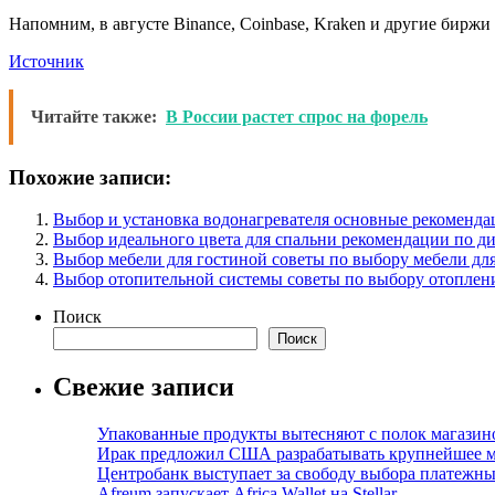
Напомним, в августе Binance, Coinbase, Kraken и другие бирж
Источник
Читайте также:
В России растет спрос на форель
Похожие записи:
Выбор и установка водонагревателя основные рекоменда
Выбор идеального цвета для спальни рекомендации по ди
Выбор мебели для гостиной советы по выбору мебели дл
Выбор отопительной системы советы по выбору отоплени
Поиск
Поиск
Свежие записи
Упакованные продукты вытесняют с полок магазино
Ирак предложил США разрабатывать крупнейшее 
Центробанк выступает за свободу выбора платежны
Afreum запускает Africa Wallet на Stellar