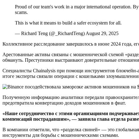
Proud of our team's work in a major international operation. 
scams.
This is what it means to build a safer ecosystem for all.
— Richard Teng (@_RichardTeng) August 29, 2025
Коллективное расследование завершилось в июне 2024 года, его
Арестованные активы связаны с мошеннической схемой «разде
обмануть. Преступники выстраивают доверительные отношения,
Специалисты Chainalysis при помощи инструментов блокчейн-а
итоге эксперты связали операции с кошельками злоумышленник
Полученную информацию аналитики передали правоохранительн
предотвратила конвертацию доходов мошенников в фиат.
«Наше сотрудничество с этими организациями подчеркивает
компенсаций пострадавшим», — заявила глава отдела разве
В компании отметили, что «разделка свиней» — это глобальна
инструменты для борьбы с мошенническими схемами.