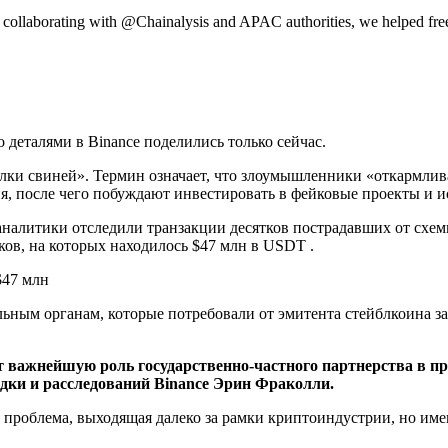
By collaborating with @Chainalysis and APAC authorities, we helped fre
 деталями в Binance поделились только сейчас.
лки свиней». Термин означает, что злоумышленники «откармлив
 после чего побуждают инвестировать в фейковые проекты и ис
налитики отследили транзакции десятков пострадавших от схемы
ов, на которых находилось $47 млн в USDT .
ым органам, которые потребовали от эмитента стейблкоина зам
 важнейшую роль государственно-частного партнерства в пр
дки и расследований Binance Эрин Фраколли.
я проблема, выходящая далеко за рамки криптоиндустрии, но им