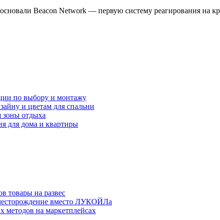
и основали Beacon Network — первую систему реагирования на к
ции по выбору и монтажу
зайну и цветам для спальни
я зоны отдыха
я для дома и квартиры
в товары на развес
месторождение вместо ЛУКОЙЛа
х методов на маркетплейсах