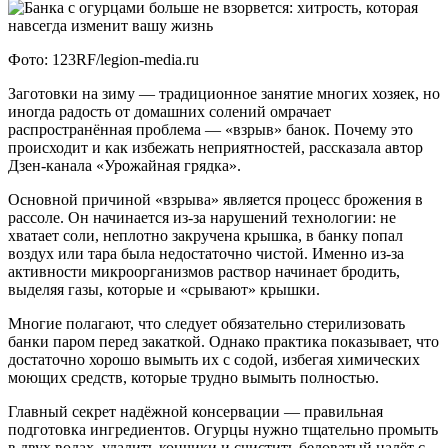
Фото: 123RF/legion-media.ru
Заготовки на зиму — традиционное занятие многих хозяек, но
иногда радость от домашних солений омрачает
распространённая проблема — «взрыв» банок. Почему это
происходит и как избежать неприятностей, рассказала автор
Дзен-канала «Урожайная грядка».
Основной причиной «взрыва» является процесс брожения в
рассоле. Он начинается из-за нарушений технологии: не
хватает соли, неплотно закручена крышка, в банку попал
воздух или тара была недостаточно чистой. Именно из-за
активности микроорганизмов раствор начинает бродить,
выделяя газы, которые и «срывают» крышки.
Многие полагают, что следует обязательно стерилизовать
банки паром перед закаткой. Однако практика показывает, что
достаточно хорошо вымыть их с содой, избегая химических
моющих средств, которые трудно вымыть полностью.
Главный секрет надёжной консервации — правильная
подготовка ингредиентов. Огурцы нужно тщательно промыть
в двух водах, удалить кончики и счистить беловатый налёт с