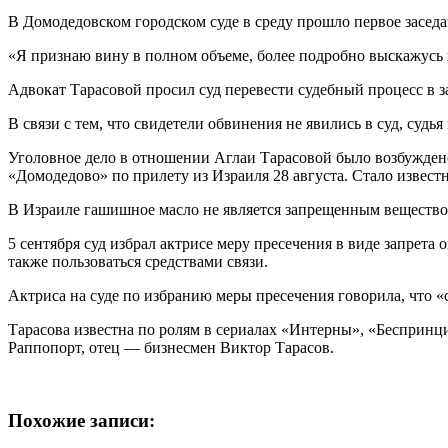
В Домодедовском городском суде в среду прошло первое заседан
«Я признаю вину в полном объеме, более подробно выскажусь в
Адвокат Тарасовой просил суд перевести судебный процесс в з
В связи с тем, что свидетели обвинения не явились в суд, судь
Уголовное дело в отношении Аглаи Тарасовой было возбуждено 
«Домодедово» по прилету из Израиля 28 августа. Стало известн
В Израиле гашишное масло не является запрещенным веществом
5 сентября суд избрал актрисе меру пресечения в виде запрета 
также пользоваться средствами связи.
Актриса на суде по избранию меры пресечения говорила, что
Тарасова известна по ролям в сериалах «Интерны», «Беспринци
Раппопорт, отец — бизнесмен Виктор Тарасов.
Похожие записи: