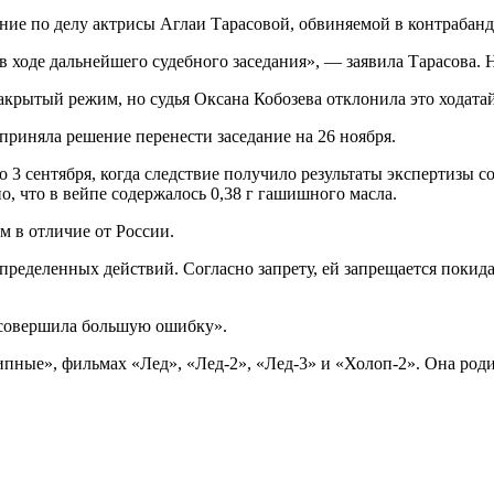
ие по делу актрисы Аглаи Тарасовой, обвиняемой в контрабанде 
 ходе дальнейшего судебного заседания», — заявила Тарасова. 
акрытый режим, но судья Оксана Кобозева отклонила это ходатай
я приняла решение перенести заседание на 26 ноября.
3 сентября, когда следствие получило результаты экспертизы с
о, что в вейпе содержалось 0,38 г гашишного масла.
 в отличие от России.
определенных действий. Согласно запрету, ей запрещается покидат
 «совершила большую ошибку».
пные», фильмах «Лед», «Лед-2», «Лед-3» и «Холоп-2». Она родил