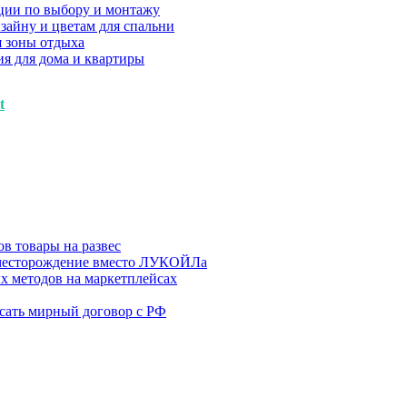
ции по выбору и монтажу
зайну и цветам для спальни
я зоны отдыха
я для дома и квартиры
t
в товары на развес
месторождение вместо ЛУКОЙЛа
х методов на маркетплейсах
сать мирный договор с РФ