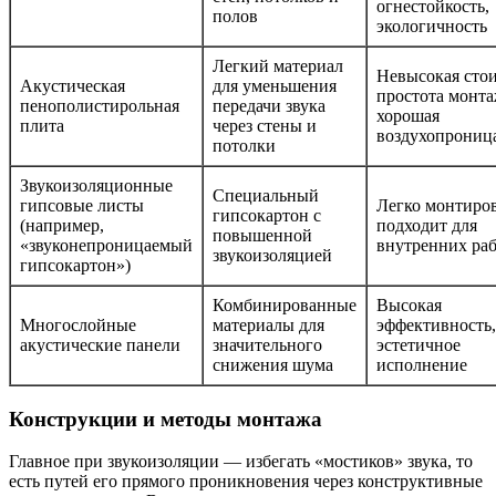
огнестойкость,
полов
экологичность
Легкий материал
Невысокая стои
Акустическая
для уменьшения
простота монта
пенополистирольная
передачи звука
хорошая
плита
через стены и
воздухопрониц
потолки
Звукоизоляционные
Специальный
гипсовые листы
Легко монтиров
гипсокартон с
(например,
подходит для
повышенной
«звуконепроницаемый
внутренних ра
звукоизоляцией
гипсокартон»)
Комбинированные
Высокая
Многослойные
материалы для
эффективность,
акустические панели
значительного
эстетичное
снижения шума
исполнение
Конструкции и методы монтажа
Главное при звукоизоляции — избегать «мостиков» звука, то
есть путей его прямого проникновения через конструктивные