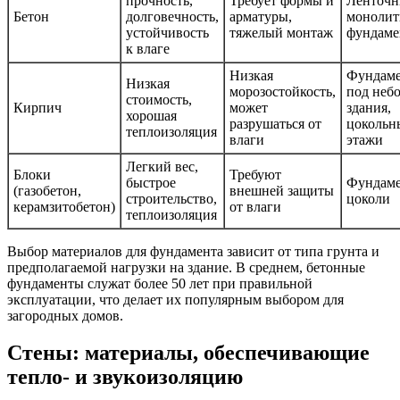
прочность,
Требует формы и
Ленточн
Бетон
долговечность,
арматуры,
моноли
устойчивость
тяжелый монтаж
фундам
к влаге
Низкая
Фундам
Низкая
морозостойкость,
под неб
стоимость,
Кирпич
может
здания,
хорошая
разрушаться от
цокольн
теплоизоляция
влаги
этажи
Легкий вес,
Блоки
Требуют
быстрое
Фундаме
(газобетон,
внешней защиты
строительство,
цоколи
керамзитобетон)
от влаги
теплоизоляция
Выбор материалов для фундамента зависит от типа грунта и
предполагаемой нагрузки на здание. В среднем, бетонные
фундаменты служат более 50 лет при правильной
эксплуатации, что делает их популярным выбором для
загородных домов.
Стены: материалы, обеспечивающие
тепло- и звукоизоляцию