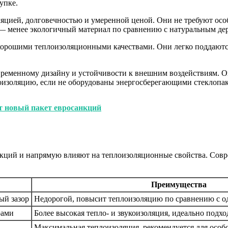
упке.
яцией, долговечностью и умеренной ценой. Они не требуют особ
 — менее экологичный материал по сравнению с натуральным де
 хорошими теплоизоляционными качествами. Они легко поддаются
ременному дизайну и устойчивости к внешним воздействиям. О
оизоляцию, если не оборудованы энергосберегающими стеклопа
т новый пакет евросанкций
ций и напрямую влияют на теплоизоляционные свойства. Совре
Преимущества
ый зазор
Недорогой, повысит теплоизоляцию по сравнению с 
рами
Более высокая тепло- и звукоизоляция, идеально подх
Максимальная теплоизоляция, рекомендуется для особ