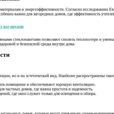
 материалам и энергоэффективности. Согласно исследованию Е
собенно важно для загородных домов, где эффективность утеплен
т все оружие
ными стеклопакетами позволяют снизить теплопотери и уменьш
здоровой и безопасной среды внутри дома.
ости
тации, но и на эстетический вид. Наиболее распространены таки
ать помещение и обеспечивают хорошую вентиляцию.
ля частных домов, где важна простота и надежность.
ений, где окно служит только для освещения и обзора.
я загородных домов, которые могут привлекать злоумышленник