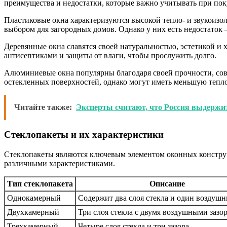
преимущества и недостатки, которые важно учитывать при пок
Пластиковые окна характеризуются высокой тепло- и звукоизол
выбором для загородных домов. Однако у них есть недостаток
Деревянные окна славятся своей натуральностью, эстетикой и
антисептиками и защиты от влаги, чтобы прослужить долго.
Алюминиевые окна популярны благодаря своей прочности, сов
остекленных поверхностей, однако могут иметь меньшую тепл
Читайте также:
Эксперты считают, что Россия выдержи
Стеклопакеты и их характеристики
Стеклопакеты являются ключевым элементом оконных конструк
различными характеристиками.
Тип стеклопакета
Описание
Однокамерный
Содержит два слоя стекла и один воздушн
Двухкамерный
Три слоя стекла с двумя воздушными зазо
Трехкамерный
Четыре слоя стекла и три зазора