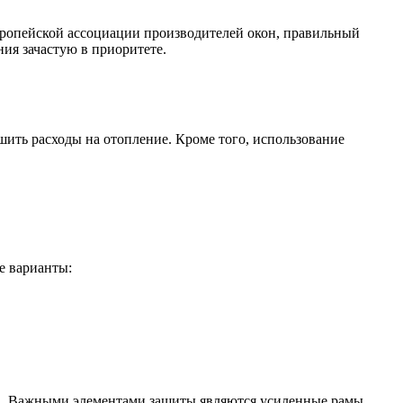
вропейской ассоциации производителей окон, правильный
ия зачастую в приоритете.
ить расходы на отопление. Кроме того, использование
е варианты:
ов. Важными элементами защиты являются усиленные рамы,