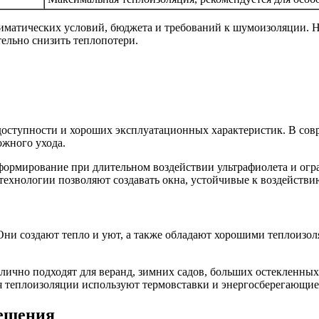
иматических условий, бюджета и требований к шумоизоляции. Н
тельно снизить теплопотери.
доступности и хороших эксплуатационных характеристик. В со
ожного ухода.
формирование при длительном воздействии ультрафиолета и ог
технологии позволяют создавать окна, устойчивые к воздейств
 Они создают тепло и уют, а также обладают хорошими теплоиз
чно подходят для веранд, зимних садов, больших остекленных
ия теплоизоляции используют термовставки и энергосберегающие
решения