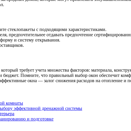
л.
ите стеклопакеты с подходящими характеристиками.
теля, предпочтительнее отдавать предпочтение сертифицирован
 форму и систему открывания.
оставщиков.
 который требует учета множества факторов: материала, констр
и бюджет. Помните, что правильный выбор окон обеспечит комфо
гоэффективные окна — залог снижения расходов на отопление и
кой комнаты
 выбору эффективной дренажной системы
терьера
ланированию и подготовке