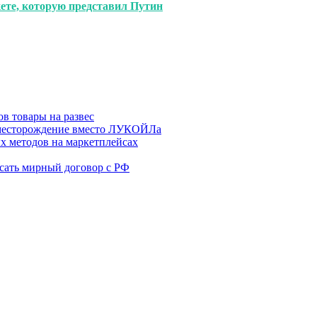
кете, которую представил Путин
в товары на развес
месторождение вместо ЛУКОЙЛа
х методов на маркетплейсах
сать мирный договор с РФ