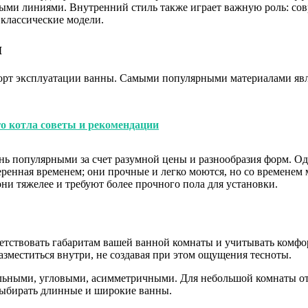
мыми линиями. Внутренний стиль также играет важную роль: с
 классические модели.
я
форт эксплуатации ванны. Самыми популярными материалами явл
го котла советы и рекомендации
нь популярными за счет разумной цены и разнообразия форм. Од
ренная временем; они прочные и легко моются, но со временем
ни тяжелее и требуют более прочного пола для установки.
тствовать габаритам вашей ванной комнаты и учитывать комфор
азместиться внутри, не создавая при этом ощущения тесноты.
ными, угловыми, асимметричными. Для небольшой комнаты отл
выбирать длинные и широкие ванны.