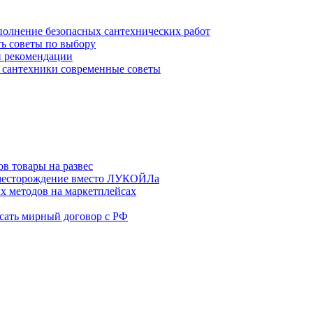
полнение безопасных сантехнических работ
ть советы по выбору
и рекомендации
 сантехники современные советы
в товары на развес
месторождение вместо ЛУКОЙЛа
х методов на маркетплейсах
сать мирный договор с РФ