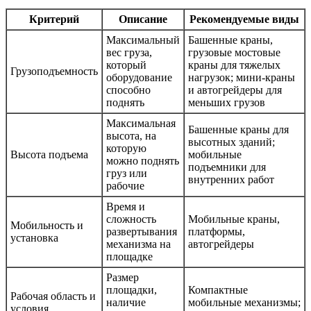
Критерий
Описание
Рекомендуемые виды
Максимальный
Башенные краны,
вес груза,
грузовые мостовые
который
краны для тяжелых
Грузоподъемность
оборудование
нагрузок; мини-краны
способно
и автогрейдеры для
поднять
меньших грузов
Максимальная
Башенные краны для
высота, на
высотных зданий;
которую
Высота подъема
мобильные
можно поднять
подъемники для
груз или
внутренних работ
рабочие
Время и
сложность
Мобильные краны,
Мобильность и
развертывания
платформы,
установка
механизма на
автогрейдеры
площадке
Размер
площадки,
Компактные
Рабочая область и
наличие
мобильные механизмы;
условия