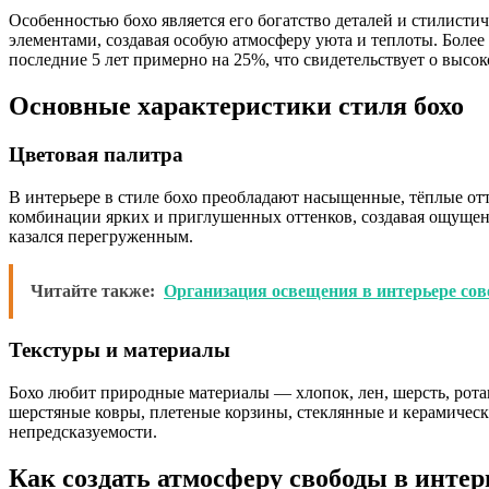
Особенностью бохо является его богатство деталей и стилисти
элементами, создавая особую атмосферу уюта и теплоты. Более 
последние 5 лет примерно на 25%, что свидетельствует о высо
Основные характеристики стиля бохо
Цветовая палитра
В интерьере в стиле бохо преобладают насыщенные, тёплые отт
комбинации ярких и приглушенных оттенков, создавая ощущен
казался перегруженным.
Читайте также:
Организация освещения в интерьере сов
Текстуры и материалы
Бохо любит природные материалы — хлопок, лен, шерсть, рота
шерстяные ковры, плетеные корзины, стеклянные и керамически
непредсказуемости.
Как создать атмосферу свободы в интер