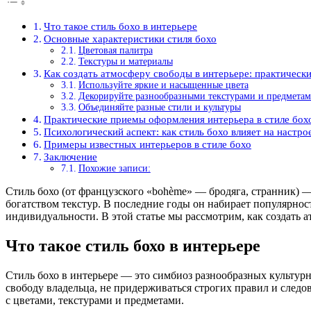
Что такое стиль бохо в интерьере
Основные характеристики стиля бохо
Цветовая палитра
Текстуры и материалы
Как создать атмосферу свободы в интерьере: практическ
Используйте яркие и насыщенные цвета
Декорируйте разнообразными текстурами и предмета
Объединяйте разные стили и культуры
Практические приемы оформления интерьера в стиле бох
Психологический аспект: как стиль бохо влияет на настро
Примеры известных интерьеров в стиле бохо
Заключение
Похожие записи:
Стиль бохо (от французского «bohème» — бродяга, странник)
богатством текстур. В последние годы он набирает популярнос
индивидуальности. В этой статье мы рассмотрим, как создать 
Что такое стиль бохо в интерьере
Стиль бохо в интерьере — это симбиоз разнообразных культур
свободу владельца, не придерживаться строгих правил и следо
с цветами, текстурами и предметами.