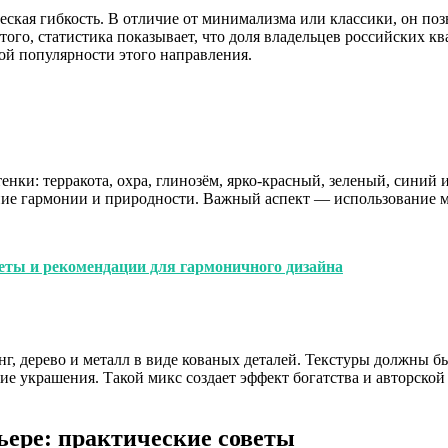
ческая гибкость. В отличие от минимализма или классики, он п
того, статистика показывает, что доля владельцев российских к
кой популярности этого направления.
енки: терракота, охра, глинозём, ярко-красный, зеленый, синий
ие гармонии и природности. Важный аспект — использование мя
еты и рекомендации для гармоничного дизайна
нг, дерево и металл в виде кованых деталей. Текстуры должны 
е украшения. Такой микс создает эффект богатства и авторской
ьере: практические советы