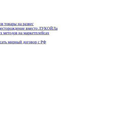
в товары на развес
месторождение вместо ЛУКОЙЛа
х методов на маркетплейсах
сать мирный договор с РФ