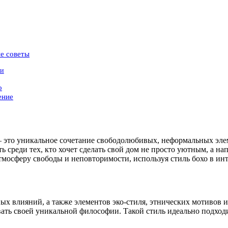
ие советы
ми
о
ение
 — это уникальное сочетание свободолюбивых, неформальных эл
ть среди тех, кто хочет сделать свой дом не просто уютным, а 
атмосферу свободы и неповторимости, используя стиль бохо в ин
ных влияний, а также элементов эко-стиля, этнических мотивов
вать своей уникальной философии. Такой стиль идеально подходи