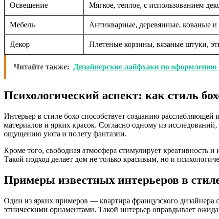
Освещение
Мягкое, теплое, с использованием де
Мебель
Антикварные, деревянные, кованые и
Декор
Плетеные корзины, вязаные штуки, э
Читайте также:
Дизайнерские лайфхаки по оформлению 
Психологический аспект: как стиль бох
Интерьер в стиле бохо способствует созданию расслабляющей
материалов и ярких красок. Согласно одному из исследований,
ощущению уюта и полету фантазии.
Кроме того, свободная атмосфера стимулирует креативность и 
Такой подход делает дом не только красивым, но и психологи
Примеры известных интерьеров в стиле
Один из ярких примеров — квартира французского дизайнера с
этническими орнаментами. Такой интерьер оправдывает ожида