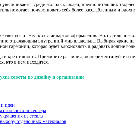
ов увеличивается среди молодых людей, предпочитающих творче
тиль помогает почувствовать себя более расслабленным и вдох
 избавиться от жестких стандартов оформления. Этот стиль позв
оценно отражающим внутренний мир владельца. Выбирая яркие ц
ой гармонии, которая будет вдохновлять и радовать долгие год
да и креативность. Примирите различия, экспериментируйте и н
, кто в нем находится.
ухне советы по дизайну и организации
 и идеи
я стильного интерьера
 украшения из стекла
 выбору отделочных материалов