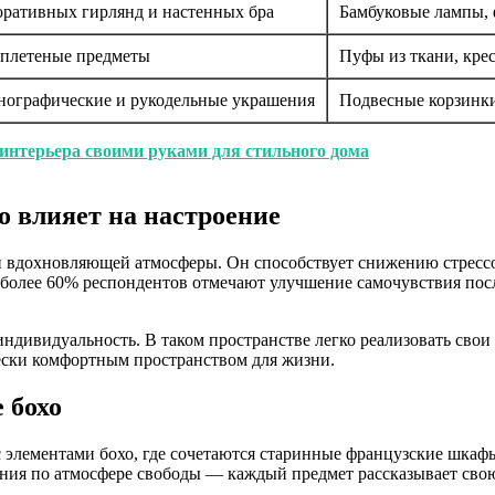
коративных гирлянд и настенных бра
Бамбуковые лампы, 
 плетеные предметы
Пуфы из ткани, крес
тнографические и рукодельные украшения
Подвесные корзинки
интерьера своими руками для стильного дома
о влияет на настроение
 и вдохновляющей атмосферы. Он способствует снижению стресс
 более 60% респондентов отмечают улучшение самочувствия посл
индивидуальность. В таком пространстве легко реализовать свои
чески комфортным пространством для жизни.
 бохо
 элементами бохо, где сочетаются старинные французские шкаф
ния по атмосфере свободы — каждый предмет рассказывает свою