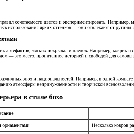
 правил сочетаемости цветов и экспериментировать. Например,
тесь использования ярких оттенков — они отвлекают от рутины
метами
их артефактов, мягких покрывал и пледов. Например, коврик из
дом — это место, пропитанное историей и свободой для самовы
различных эпох и национальностей. Например, в одной комнате
зданию атмосферы непринужденности и творческой вседозволенн
рьера в стиле бохо
исание
и орнаментами
Несколько ковров ра