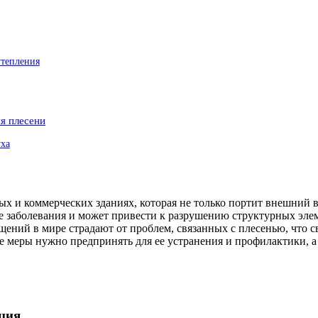
утепления
я плесени
уха
х и коммерческих зданиях, которая не только портит внешний в
ые заболевания и может привести к разрушению структурных эле
ний в мире страдают от проблем, связанных с плесенью, что св
е меры нужно предпринять для ее устранения и профилактики, 
ция