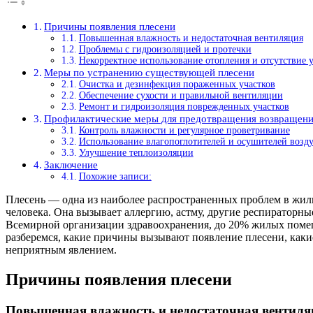
Причины появления плесени
Повышенная влажность и недостаточная вентиляция
Проблемы с гидроизоляцией и протечки
Некорректное использование отопления и отсутствие 
Меры по устранению существующей плесени
Очистка и дезинфекция пораженных участков
Обеспечение сухости и правильной вентиляции
Ремонт и гидроизоляция поврежденных участков
Профилактические меры для предотвращения возвращени
Контроль влажности и регулярное проветривание
Использование влагопоглотителей и осушителей возд
Улучшение теплоизоляции
Заключение
Похожие записи:
Плесень — одна из наиболее распространенных проблем в жилы
человека. Она вызывает аллергию, астму, другие респираторн
Всемирной организации здравоохранения, до 20% жилых помеще
разберемся, какие причины вызывают появление плесени, каки
неприятным явлением.
Причины появления плесени
Повышенная влажность и недостаточная вентиля