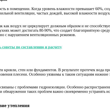
сть в помещении. Когда уровень влажности превышает 60%, соз
авильной вентиляции, частых дождей, высокой влажности воздух
так как воздух не циркулирует должным образом и не способств
ухнях может достигать 80-90%, что создает благоприятную среду
нно с нарушением вентиляционных режимов.
ь советы по составлению и расчету
кровли, стен или фундаментов. В результате протечек вода про
новения плесени. Особенно уязвимы к таким ситуациям нижние
и связаны с проблемами гидроизоляции. Особенно распростране
ри обнаружении таких проблем важно своевременно устранять ис
вие утепления