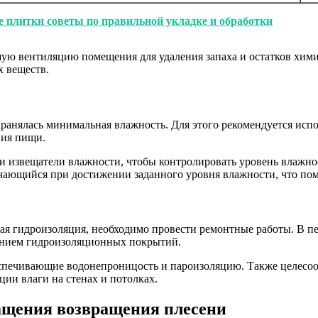
 плитки советы по правильной укладке и обработки
ую вентиляцию помещения для удаления запаха и остатков хими
х веществ.
ранялась минимальная влажность. Для этого рекомендуется исп
ния пищи.
 извещатели влажности, чтобы контролировать уровень влажнос
чающийся при достижении заданного уровня влажности, что пом
я гидроизоляция, необходимо провести ремонтные работы. В пе
сением гидроизоляционных покрытий.
спечивающие водонепроницость и пароизоляцию. Также целесооб
ии влаги на стенах и потолках.
ащения возвращения плесени