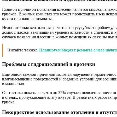
Главной причиной появления плесени является высокая влажно
грибков. В жилых комнатах это может происходить из-за непр
кухни или ванные комнаты.
Недостаточная вентиляция значительно усугубляет проблему, 
домах с плохой вентиляцией уровень влажности в спальнях и к
случаев появления плесени в жилых помещениях связаны име
Читайте также:
Планируем бюджет ремонта с чего начат
Проблемы с гидроизоляцией и протечки
Еще одной важной причиной является нарушение герметичности 
влагонасыщение поверхностей и создание условий для возник
влажностью.
Статистика показывает, что до 35% случаев появления плесен
в стенах, пропускающие влагу внутрь. В ремонтных работах п
грибка.
Некорректное использование отопления и отсутст