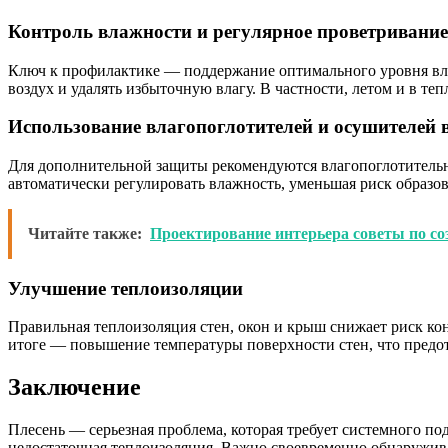
Контроль влажности и регулярное проветривание
Ключ к профилактике — поддержание оптимального уровня вла
воздух и удалять избыточную влагу. В частности, летом и в т
Использование влагопоглотителей и осушителей 
Для дополнительной защиты рекомендуются влагопоглотительн
автоматически регулировать влажность, уменьшая риск образо
Читайте также:
Проектирование интерьера советы по со
Улучшение теплоизоляции
Правильная теплоизоляция стен, окон и крыш снижает риск ко
итоге — повышение температуры поверхности стен, что предот
Заключение
Плесень — серьезная проблема, которая требует системного п
недостаточная теплоизоляция. Важно своевременно обнаружива