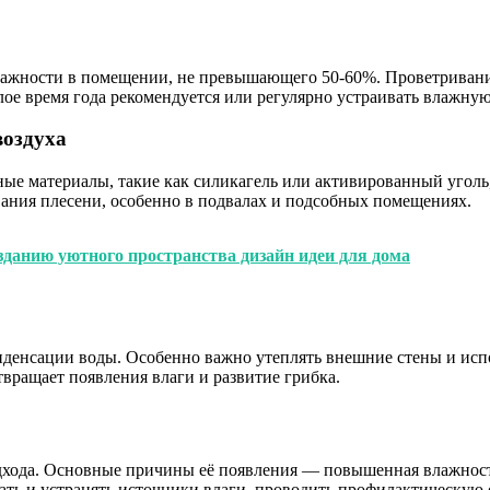
жности в помещении, не превышающего 50-60%. Проветривание 
еплое время года рекомендуется или регулярно устраивать влажн
воздуха
ые материалы, такие как силикагель или активированный уголь
вания плесени, особенно в подвалах и подсобных помещениях.
зданию уютного пространства дизайн идеи для дома
нденсации воды. Особенно важно утеплять внешние стены и исп
вращает появления влаги и развитие грибка.
одхода. Основные причины её появления — повышенная влажност
ть и устранять источники влаги, проводить профилактическую 