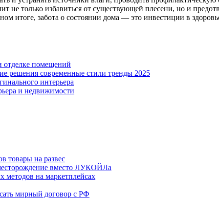
т не только избавиться от существующей плесени, но и предотв
ном итоге, забота о состоянии дома — это инвестиции в здоровь
и отделке помещений
кие решения современные стили тренды 2025
гинального интерьера
рьера и недвижимости
в товары на развес
месторождение вместо ЛУКОЙЛа
х методов на маркетплейсах
сать мирный договор с РФ