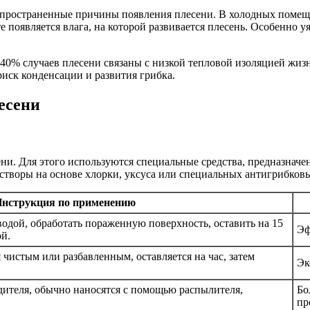
спространенные причины появления плесени. В холодных помещ
е появляется влага, на которой развивается плесень. Особенно 
 40% случаев плесени связаны с низкой тепловой изоляцией жиз
иск конденсации и развития грибка.
есени
ени. Для этого используются специальные средства, предназнач
створы на основе хлорки, уксуса или специальных антигрибковы
нструкция по применению
водой, обработать пораженную поверхность, оставить на 15
Эф
й.
чистым или разбавленным, оставляется на час, затем
Эк
ителя, обычно наносятся с помощью распылителя,
Бо
пр