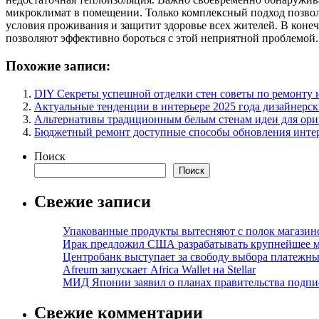
микроклимат в помещении. Только комплексный подход позволи
условия проживания и защитит здоровье всех жителей. В конеч
позволяют эффективно бороться с этой неприятной проблемой.
Похожие записи:
DIY Секреты успешной отделки стен советы по ремонту 
Актуальные тенденции в интерьере 2025 года дизайнерс
Альтернативы традиционным белым стенам идеи для ори
Бюджетный ремонт доступные способы обновления инте
Поиск
Поиск
Свежие записи
Упакованные продукты вытесняют с полок магазино
Ирак предложил США разрабатывать крупнейшее 
Центробанк выступает за свободу выбора платежны
Afreum запускает Africa Wallet на Stellar
МИД Японии заявил о планах правительства подпи
Свежие комментарии