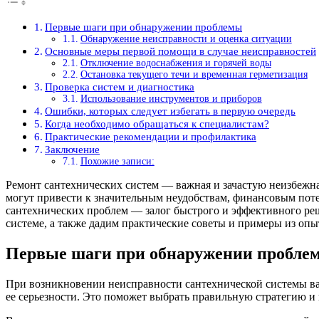
Первые шаги при обнаружении проблемы
Обнаружение неисправности и оценка ситуации
Основные меры первой помощи в случае неисправностей
Отключение водоснабжения и горячей воды
Остановка текущего течи и временная герметизация
Проверка систем и диагностика
Использование инструментов и приборов
Ошибки, которых следует избегать в первую очередь
Когда необходимо обращаться к специалистам?
Практические рекомендации и профилактика
Заключение
Похожие записи:
Ремонт сантехнических систем — важная и зачастую неизбежн
могут привести к значительным неудобствам, финансовым по
сантехнических проблем — залог быстрого и эффективного реш
системе, а также дадим практические советы и примеры из опы
Первые шаги при обнаружении пробле
При возникновении неисправности сантехнической системы ва
ее серьезности. Это поможет выбрать правильную стратегию и 