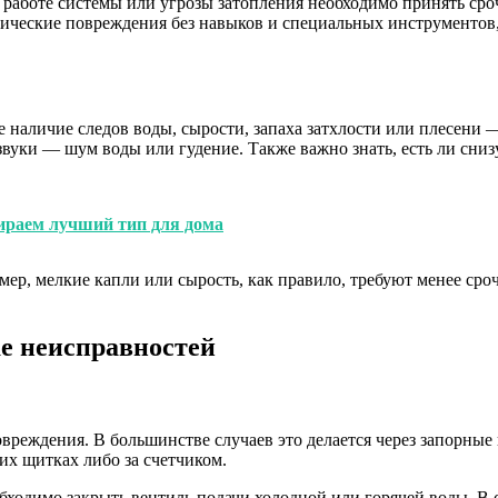
в работе системы или угрозы затопления необходимо принять с
итические повреждения без навыков и специальных инструментов
 наличие следов воды, сырости, запаха затхлости или плесени
уки — шум воды или гудение. Также важно знать, есть ли снизу
ираем лучший тип для дома
р, мелкие капли или сырость, как правило, требуют менее сроч
е неисправностей
вреждения. В большинстве случаев это делается через запорны
их щитках либо за счетчиком.
обходимо закрыть вентиль подачи холодной или горячей воды. В