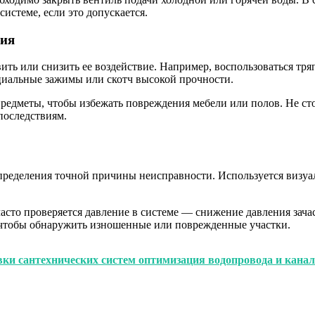
истеме, если это допускается.
ция
ить или снизить ее воздействие. Например, воспользоваться тр
циальные зажимы или скотч высокой прочности.
едметы, чтобы избежать повреждения мебели или полов. Не стои
последствиям.
ределения точной причины неисправности. Используется визуал
асто проверяется давление в системе — снижение давления зачас
 чтобы обнаружить изношенные или поврежденные участки.
ки сантехнических систем оптимизация водопровода и кана