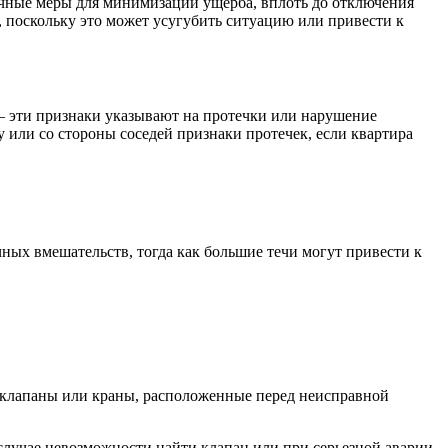
рочные меры для минимизации ущерба, вплоть до отключения
, поскольку это может усугубить ситуацию или привести к
 — эти признаки указывают на протечки или нарушение
 или со стороны соседей признаки протечек, если квартира
ных вмешательств, тогда как большие течи могут привести к
е клапаны или краны, расположенные перед неисправной
 случае невозможности найти клапан или при серьезной аварии