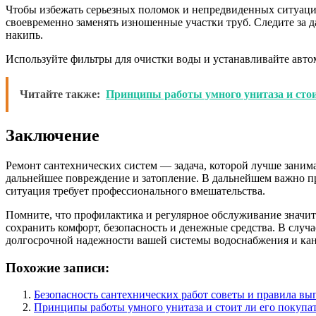
Чтобы избежать серьезных поломок и непредвиденных ситуаций
своевременно заменять изношенные участки труб. Следите за д
накипь.
Используйте фильтры для очистки воды и устанавливайте авто
Читайте также:
Принципы работы умного унитаза и стои
Заключение
Ремонт сантехнических систем — задача, которой лучше заним
дальнейшее повреждение и затопление. В дальнейшем важно пр
ситуация требует профессионального вмешательства.
Помните, что профилактика и регулярное обслуживание значи
сохранить комфорт, безопасность и денежные средства. В слу
долгосрочной надежности вашей системы водоснабжения и ка
Похожие записи:
Безопасность сантехнических работ советы и правила вы
Принципы работы умного унитаза и стоит ли его покупа