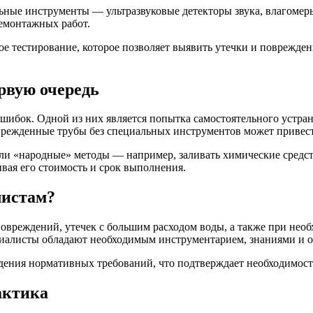
ные инструменты — ультразвуковые детекторы звука, влагомеры
емонтажных работ.
 тестирование, которое позволяет выявить утечки и повреждени
рвую очередь
шибок. Одной из них является попытка самостоятельного устран
врежденные трубы без специальных инструментов может привест
ли «народные» методы — например, заливать химические средст
вая его стоимость и срок выполнения.
листам?
овреждений, утечек с большим расходом воды, а также при нео
иалисты обладают необходимым инструментарием, знаниями и оп
юдения нормативных требований, что подтверждает необходимос
актика