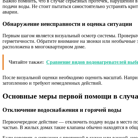
Важно помнить, что в случае серьезных протечек, нарушений 
подачи воды. Не стоит пытаться самостоятельно устранять кр
аварии.
Обнаружение неисправности и оценка ситуации
Первым шагом является визуальный осмотр системы. Проверьте
герметичности. Обратите внимание на звонки или необычные зв
расположена в многоквартирном доме.
Читайте также:
Сравнение видов водонагревателей выб
После визуальной оценки необходимо оценить масштаб. Наприме
затоплению и требуют немедленных действий.
Основные меры первой помощи в случа
Отключение водоснабжения и горячей воды
Первоочередное действие — отключить подачу воды в место по
частью. В жилых домах такие клапаны обычно находятся в общ
Если говорить о ситуации с протечкой в кухне или ванной, не