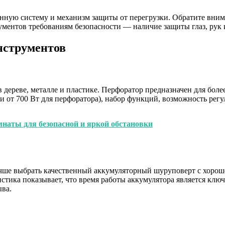
онную систему и механизм защиты от перегрузки. Обратите вни
ументов требованиям безопасности — наличие защиты глаз, рук
нструментов
дереве, металле и пластике. Перфоратор предназначен для боле
и от 700 Вт для перфоратора), набор функций, возможность рег
мнаты для безопасной и яркой обстановки
чше выбрать качественный аккумуляторный шуруповерт с хороше
истика показывает, что время работы аккумулятора является к
ыва.