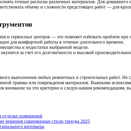
лнять точные распилы различных материалов. Для домашнего и
етствовать объему и сложности предстоящих работ — для круп
трументов
ия и сервисных центров — это поможет избежать проблем при 
ации для комфортной работы в течение длительного времени.
еимущества и недостатки выбранной модели.
купятся за счет его долговечности и высокой производительно
ого выполнения любых ремонтных и строительных работ. Не ст
ричиной травмы или повреждения материалов. Важными аспектами
тив внимание на эти критерии и следуя нашим рекомендациям, в
и отделке помещений
кие решения современные стили тренды 2025
гинального интерьера