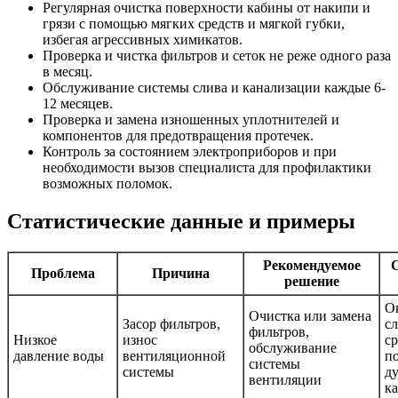
Регулярная очистка поверхности кабины от накипи и
грязи с помощью мягких средств и мягкой губки,
избегая агрессивных химикатов.
Проверка и чистка фильтров и сеток не реже одного раза
в месяц.
Обслуживание системы слива и канализации каждые 6-
12 месяцев.
Проверка и замена изношенных уплотнителей и
компонентов для предотвращения протечек.
Контроль за состоянием электроприборов и при
необходимости вызов специалиста для профилактики
возможных поломок.
Статистические данные и примеры
Рекомендуемое
Проблема
Причина
решение
О
Очистка или замена
Засор фильтров,
сл
фильтров,
Низкое
износ
с
обслуживание
давление воды
вентиляционной
п
системы
системы
д
вентиляции
к