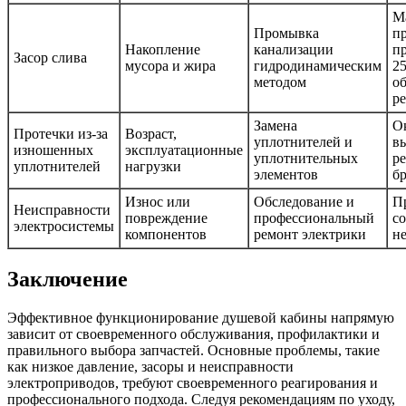
М
Промывка
п
Накопление
канализации
п
Засор слива
мусора и жира
гидродинамическим
2
методом
о
р
Замена
О
Протечки из-за
Возраст,
уплотнителей и
в
изношенных
эксплуатационные
уплотнительных
р
уплотнителей
нагрузки
элементов
б
Износ или
Обследование и
П
Неисправности
повреждение
профессиональный
с
электросистемы
компонентов
ремонт электрики
н
Заключение
Эффективное функционирование душевой кабины напрямую
зависит от своевременного обслуживания, профилактики и
правильного выбора запчастей. Основные проблемы, такие
как низкое давление, засоры и неисправности
электроприводов, требуют своевременного реагирования и
профессионального подхода. Следуя рекомендациям по уходу,