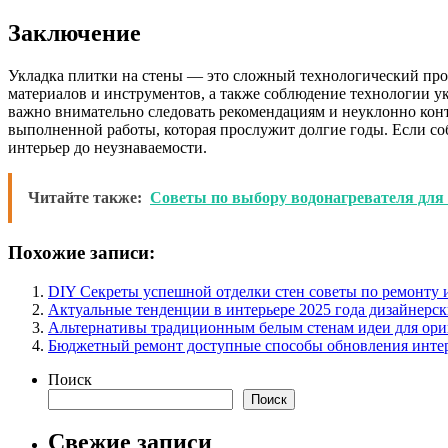
Заключение
Укладка плитки на стены — это сложный технологический про
материалов и инструментов, а также соблюдение технологии ук
важно внимательно следовать рекомендациям и неуклонно контр
выполненной работы, которая прослужит долгие годы. Если соб
интерьер до неузнаваемости.
Читайте также:
Советы по выбору водонагревателя для
Похожие записи:
DIY Секреты успешной отделки стен советы по ремонту 
Актуальные тенденции в интерьере 2025 года дизайнерс
Альтернативы традиционным белым стенам идеи для ори
Бюджетный ремонт доступные способы обновления инте
Поиск
Поиск
Свежие записи