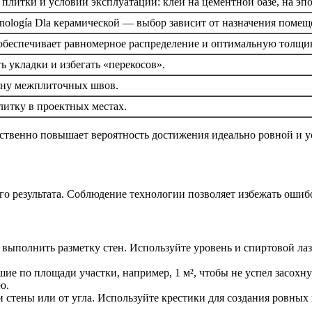
 плитки и условий эксплуатации: клеи на цементной базе, на эп
cnología Dla керамической — выбор зависит от назначения помещ
 обеспечивает равномерное распределение и оптимальную толщин
ь укладки и избегать «перекосов».
ну межплиточных швов.
литку в проектных местах.
ственно повышает вероятность достижения идеально ровной и у
го результата. Соблюдение технологии позволяет избежать ошиб
выполнить разметку стен. Используйте уровень и спиртовой лаз
ие по площади участки, например, 1 м², чтобы не успел засохн
ю.
 стены или от угла. Используйте крестики для создания ровных