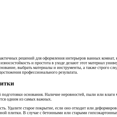
рактичных решений для оформления интерьеров ванных комнат, к
зносостойкость и простота в уходе делают этот материал униве
нование, выбрать материалы и инструменты, а также строго след
достижения профессионального результата.
литки
ой подготовки основания. Наличие неровностей, пыли или влаг
ется одним из самых важных.
ть. Удалите старое покрытие, если оно отходит или деформирова
тной плитки. В случае с бетонными или старыми гипсокартонны