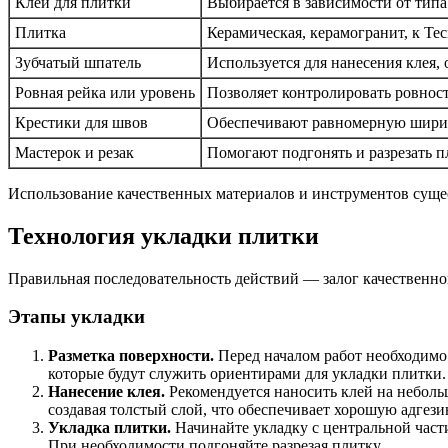
Клей для плитки
Выбирается в зависимости от типа
Плитка
Керамическая, керамогранит, к Te
Зубчатый шпатель
Используется для нанесения клея,
Ровная рейка или уровень
Позволяет контролировать ровност
Крестики для швов
Обеспечивают равномерную шири
Мастерок и резак
Помогают подгонять и разрезать п
Использование качественных материалов и инструментов суще
Технология укладки плитки
Правильная последовательность действий — залог качественно
Этапы укладки
Разметка поверхности.
Перед началом работ необходимо 
которые будут служить ориентирами для укладки плитки.
Нанесение клея.
Рекомендуется наносить клей на небольш
создавая толстый слой, что обеспечивает хорошую адгези
Укладка плитки.
Начинайте укладку с центральной части
При необходимости подгоняйте разрезая плитку.