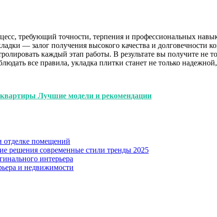
цесс, требующий точности, терпения и профессиональных навык
ладки — залог получения высокого качества и долговечности ко
олировать каждый этап работы. В результате вы получите не то
людать все правила, укладка плитки станет не только надежной
 квартиры Лучшие модели и рекомендации
и отделке помещений
кие решения современные стили тренды 2025
гинального интерьера
рьера и недвижимости