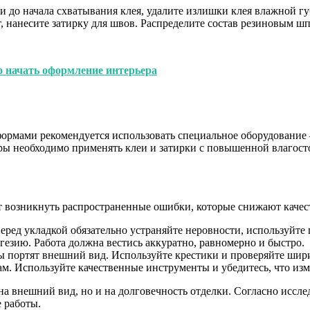
и до начала схватывания клея, удалите излишки клея влажной г
, нанесите затирку для швов. Распределите состав резиновым ш
го начать оформление интерьера
ормами рекомендуется использовать специальное оборудование
ы необходимо применять клеи и затирки с повышенной влагост
т возникнуть распространенные ошибки, которые снижают качес
ред укладкой обязательно устраняйте неровности, используйте 
езию. Работа должна вестись аккуратно, равномерно и быстро.
портят внешний вид. Используйте крестики и проверяйте шири
. Используйте качественные инструменты и убедитесь, что изм
о на внешний вид, но и на долговечность отделки. Согласно исс
е работы.